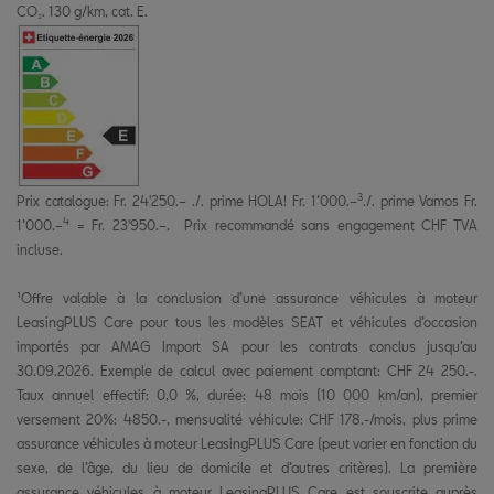
CO₂. 130 g/km, cat. E.
3
Prix catalogue: Fr. 24'250.– ./. prime HOLA! Fr. 1’000.–
./. prime Vamos Fr.
4
1’000.–
= Fr. 23'950.–. Prix recommandé sans engagement CHF TVA
incluse.
¹Offre valable à la conclusion d’une assurance véhicules à moteur
LeasingPLUS Care pour tous les modèles SEAT et véhicules d’occasion
importés par AMAG Import SA pour les contrats conclus jusqu’au
30.09.2026. Exemple de calcul avec paiement comptant: CHF 24 250.-.
Taux annuel effectif: 0,0 %, durée: 48 mois (10 000 km/an), premier
versement 20%: 4850.-, mensualité véhicule: CHF 178.-/mois, plus prime
assurance véhicules à moteur LeasingPLUS Care (peut varier en fonction du
sexe, de l’âge, du lieu de domicile et d’autres critères). La première
assurance véhicules à moteur LeasingPLUS Care est souscrite auprès