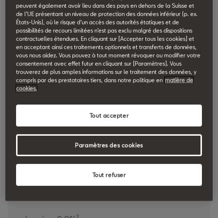
4
Prime Vamos: Fr. 1’000.–
peuvent également avoir lieu dans des pays en dehors de la Suisse et
de l’UE présentant un niveau de protection des données inférieur (p. ex.
États-Unis), où le risque d’un accès des autorités étatiques et de
Véhicule en stock
possibilités de recours limitées n’est pas exclu malgré des dispositions
contractuelles étendues. En cliquant sur [Accepter tous les cookies] et
Configurer maintenant
en acceptant ainsi ces traitements optionnels et transferts de données,
vous nous aidez. Vous pouvez à tout moment révoquer ou modifier votre
New Arona
consentement avec effet futur en cliquant sur [Paramètres]. Vous
trouverez de plus amples informations sur le traitement des données, y
compris par des prestataires tiers, dans notre politique en
matière de
1
Leasing: 0%
cookies.
3
Prime HOLA!: Fr. 1'000.–
Tout accepter
4
Prime Vamos: Fr. 1’000.–
Paramètres des cookies
Véhicule en stock
Configurer maintenant
Tout refuser
Leon
2