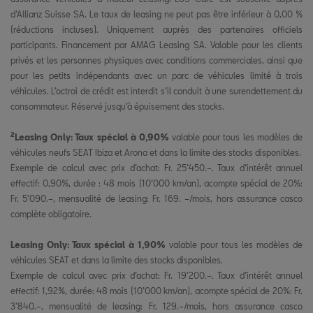
d’Allianz Suisse SA. Le taux de leasing ne peut pas être inférieur à 0,00 %
(réductions incluses). Uniquement auprès des partenaires officiels
participants. Financement par AMAG Leasing SA. Valable pour les clients
privés et les personnes physiques avec conditions commerciales, ainsi que
pour les petits indépendants avec un parc de véhicules limité à trois
véhicules. L’octroi de crédit est interdit s’il conduit à une surendettement du
consommateur. Réservé jusqu’à épuisement des stocks.
2
Leasing Only: Taux spécial à 0,90%
valable pour tous les modèles de
véhicules neufs SEAT Ibiza et Arona et dans la limite des stocks disponibles.
Exemple de calcul avec prix d’achat: Fr. 25’450.–. Taux d’intérêt annuel
effectif: 0,90%, durée : 48 mois (10’000 km/an), acompte spécial de 20%:
Fr. 5’090.–, mensualité de leasing: Fr. 169. –/mois, hors assurance casco
complète obligatoire.
Leasing Only: Taux spécial à 1,90%
valable pour tous les modèles de
véhicules SEAT et dans la limite des stocks disponibles.
Exemple de calcul avec prix d’achat: Fr. 19’200.–. Taux d’intérêt annuel
effectif: 1,92%, durée: 48 mois (10’000 km/an), acompte spécial de 20%: Fr.
3’840.–, mensualité de leasing: Fr. 129.–/mois, hors assurance casco