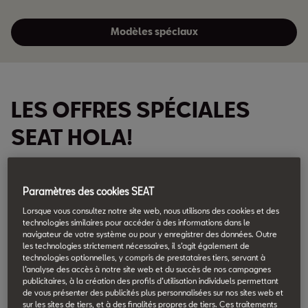
Modèles spéciaux
LES OFFRES SPÉCIALES
SEAT HOLA!
1
Maintenant avec un leasing à 0%!
Paramètres des cookies SEAT
New Ibiza
Lorsque vous consultez notre site web, nous utilisons des cookies et des
technologies similaires pour accéder à des informations dans le
navigateur de votre système ou pour y enregistrer des données. Outre
1
Leasing: 0%
les technologies strictement nécessaires, il s’agit également de
technologies optionnelles, y compris de prestataires tiers, servant à
l’analyse des accès à notre site web et du succès de nos campagnes
3
Prime HOLA!: Fr. 1'000.–
publicitaires, à la création des profils d’utilisation individuels permettant
de vous présenter des publicités plus personnalisées sur nos sites web et
sur les sites de tiers, et à des finalités propres de tiers. Ces traitements