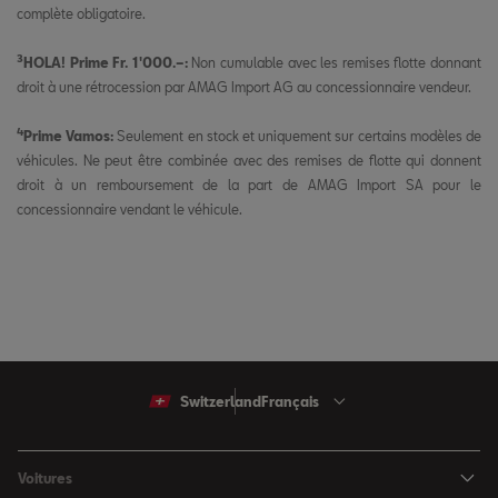
complète obligatoire.
3
HOLA! Prime Fr. 1'000.–:
Non cumulable avec les remises flotte donnant
droit à une rétrocession par AMAG Import AG au concessionnaire vendeur.
4
Prime Vamos:
Seulement en stock et uniquement sur certains modèles de
véhicules. Ne peut être combinée avec des remises de flotte qui donnent
droit à un remboursement de la part de AMAG Import SA pour le
concessionnaire vendant le véhicule.
Switzerland
Français
Voitures