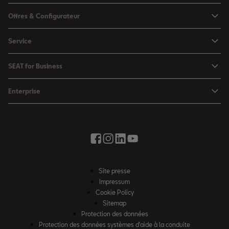
Arona
Offres & Configurateur
Ibiza
Configuratuer
Service
Leon
Offres
Ma SEAT
Leon Sportstourer
SEAT for Business
Catalogues & les listes de prix
SEAT Service
Ateca
SEAT for Business
SEAT Occasion Plus
Enterprise
Accessoires automobiles
Véhicules en stock
Offres
Boutique d'accessoires
Mobilité électrique
SEAT Connect
Solutions par branche
Newsletter
La ville de la créativité
Offres saisonnières
Contact
Essai Routier
Vous faire avancer avec SEAT
Boutique d'accessoires
Auto école
News & Events
Partenair SEAT
Site presse
Notre chemin
Impressum
Roues d’hiver complètes
Cookie Policy
Code de conduite
Sitemap
Protection des données
Loi sur l’esclavage moderne
Protection des données systèmes d'aide à la conduite