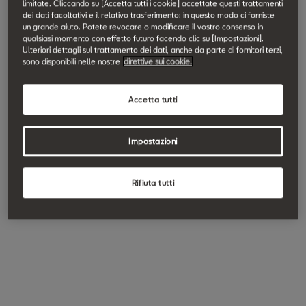
limitate. Cliccando su [Accetta tutti i cookie] accettate questi trattamenti
dei dati facoltativi e il relativo trasferimento: in questo modo ci forniste
un grande aiuto. Potete revocare o modificare il vostro consenso in
qualsiasi momento con effetto futuro facendo clic su [Impostazioni].
Ulteriori dettagli sul trattamento dei dati, anche da parte di fornitori terzi,
sono disponibili nelle nostre
direttive sui cookie.
Accetta tutti
Impostazioni
Rifiuta tutti