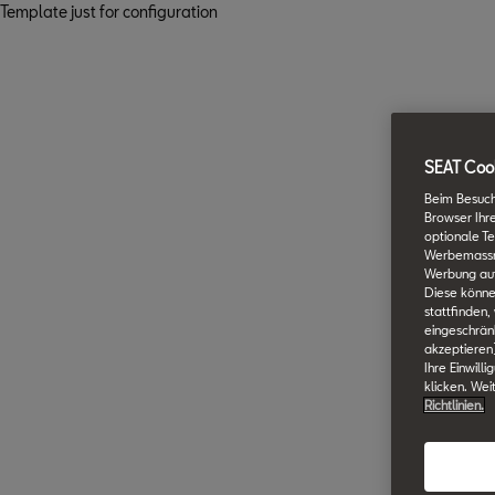
Template just for configuration
SEAT Cook
Beim Besuch
Browser Ihr
optionale Te
Werbemassnah
Werbung auf
Diese könne
stattfinden,
eingeschränk
akzeptieren
Ihre Einwill
klicken. Wei
Richtlinien.