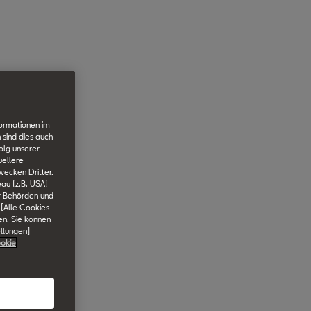
formationen im
 sind dies auch
olg unserer
uellere
wecken Dritter.
au (z.B. USA)
er Behörden und
 [Alle Cookies
en. Sie können
ellungen]
okie