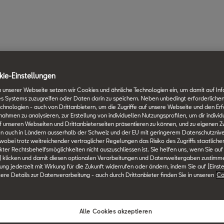
ie-Einstellungen
 unserer Webseite setzen wir Cookies und ähnliche Technologien ein, um damit auf In
es Systems zuzugreifen oder Daten darin zu speichern. Neben unbedingt erforderlichen
chnologien - auch von Drittanbietern, um die Zugriffe auf unsere Webseite und den Erf
men zu analysieren, zur Erstellung von individuellen Nutzungsprofilen, um dir individ
 unseren Webseiten und Drittanbieterseiten präsentieren zu können, und zu eigenen Z
n auch in Ländern ausserhalb der Schweiz und der EU mit geringerem Datenschutznive
 wobei trotz weitreichender vertraglicher Regelungen das Risiko des Zugriffs staatlich
ter Rechtsbehelfsmöglichkeiten nicht auszuschliessen ist. Sie helfen uns, wenn Sie auf
] klicken und damit diesen optionalen Verarbeitungen und Datenweitergaben zustimm
igung jederzeit mit Wirkung für die Zukunft widerrufen oder ändern, indem Sie auf [Einst
tere Details zur Datenverarbeitung - auch durch Drittanbieter finden Sie in unseren
Co
Alle Cookies akzeptieren