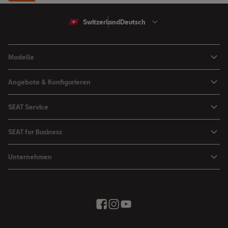
Switzerland
Deutsch
Modelle
Arona
Angebote & Konfigurieren
Ibiza
SEAT Konfigurator
SEAT Service
Leon Sportstourer
Angebote
Mein SEAT
Leon
SEAT for Business
Kataloge und Preislisten
SEAT Service
Ateca
SEAT for Business
SEAT Occasionen
Unternehmen
Zubehör & Accessoires
Fahrzeugsuche
Angebote
Zubehör Shop
Elektromobilität
SEAT Connect
Movon Flottenlösungen
Newsletter
Stadt der Kreativität
Saisonale Angebote
Kontakt
Probefahrt
Wir bringen Sie weiter
Zubehör Shop
Fahrschule