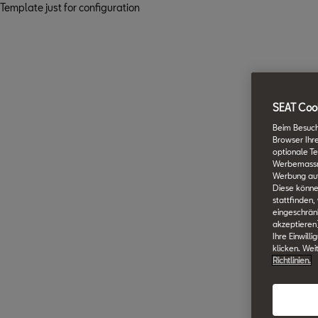
Template just for configuration
SEAT Cook
Beim Besuch
Browser Ihr
optionale Te
Werbemassnah
Werbung auf
Diese könne
stattfinden,
eingeschränk
akzeptieren
Ihre Einwill
klicken. Wei
Richtlinien.