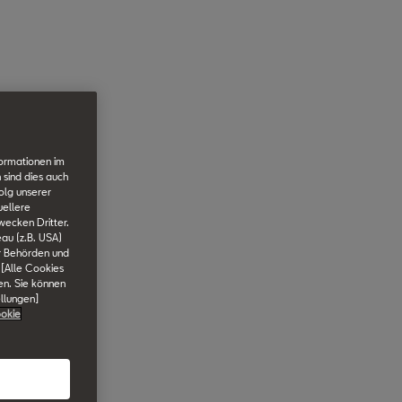
formationen im
 sind dies auch
olg unserer
uellere
wecken Dritter.
au (z.B. USA)
er Behörden und
 [Alle Cookies
en. Sie können
ellungen]
okie