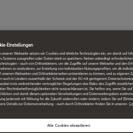
ie-Einstellungen
 unserer Webseite setzen wir Cookies und ähnliche Technologien ein, um damit auf In
es Systems zuzugreifen oder Daten darin zu speichern. Neben unbedingt erforderlichen
chnologien - auch von Drittanbietern, um die Zugriffe auf unsere Webseite und den Erf
men zu analysieren, zur Erstellung von individuellen Nutzungsprofilen, um dir individ
 unseren Webseiten und Drittanbieterseiten präsentieren zu können, und zu eigenen Z
n auch in Ländern ausserhalb der Schweiz und der EU mit geringerem Datenschutznive
 wobei trotz weitreichender vertraglicher Regelungen das Risiko des Zugriffs staatlich
ter Rechtsbehelfsmöglichkeiten nicht auszuschliessen ist. Sie helfen uns, wenn Sie auf
] klicken und damit diesen optionalen Verarbeitungen und Datenweitergaben zustimm
igung jederzeit mit Wirkung für die Zukunft widerrufen oder ändern, indem Sie auf [Einst
tere Details zur Datenverarbeitung - auch durch Drittanbieter finden Sie in unseren
Co
Alle Cookies akzeptieren