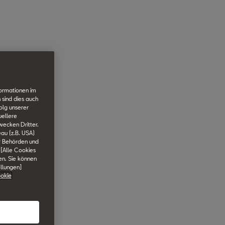
formationen im
 sind dies auch
olg unserer
uellere
wecken Dritter.
au (z.B. USA)
er Behörden und
 [Alle Cookies
en. Sie können
ellungen]
okie