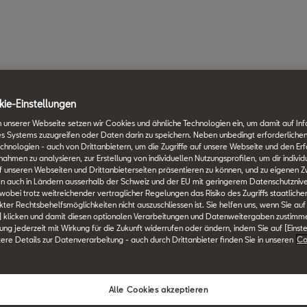
ie-Einstellungen
 unserer Webseite setzen wir Cookies und ähnliche Technologien ein, um damit auf In
es Systems zuzugreifen oder Daten darin zu speichern. Neben unbedingt erforderlichen
chnologien - auch von Drittanbietern, um die Zugriffe auf unsere Webseite und den Erf
men zu analysieren, zur Erstellung von individuellen Nutzungsprofilen, um dir individ
 unseren Webseiten und Drittanbieterseiten präsentieren zu können, und zu eigenen Z
n auch in Ländern ausserhalb der Schweiz und der EU mit geringerem Datenschutznive
 wobei trotz weitreichender vertraglicher Regelungen das Risiko des Zugriffs staatlich
ter Rechtsbehelfsmöglichkeiten nicht auszuschliessen ist. Sie helfen uns, wenn Sie auf
] klicken und damit diesen optionalen Verarbeitungen und Datenweitergaben zustimm
igung jederzeit mit Wirkung für die Zukunft widerrufen oder ändern, indem Sie auf [Einst
tere Details zur Datenverarbeitung - auch durch Drittanbieter finden Sie in unseren
Co
Alle Cookies akzeptieren