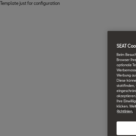
Template just for configuration
SEAT Cook
Beim Besuch
Browser Ihr
optionale Te
Werbemassnah
Werbung auf
Diese könne
stattfinden,
eingeschränk
akzeptieren
Ihre Einwill
klicken. Wei
Richtlinien.