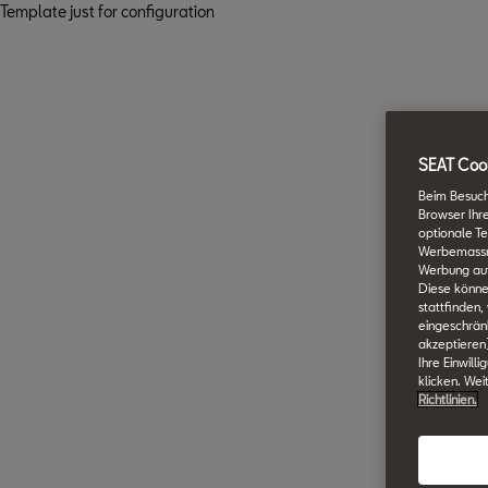
Template just for configuration
SEAT Cook
Beim Besuch
Browser Ihr
optionale Te
Werbemassnah
Werbung auf
Diese könne
stattfinden,
eingeschränk
akzeptieren
Ihre Einwill
klicken. Wei
Richtlinien.