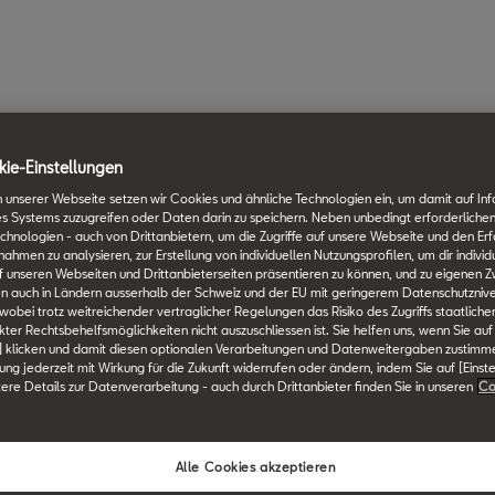
ie-Einstellungen
 unserer Webseite setzen wir Cookies und ähnliche Technologien ein, um damit auf In
es Systems zuzugreifen oder Daten darin zu speichern. Neben unbedingt erforderlichen
chnologien - auch von Drittanbietern, um die Zugriffe auf unsere Webseite und den Erf
men zu analysieren, zur Erstellung von individuellen Nutzungsprofilen, um dir individ
 unseren Webseiten und Drittanbieterseiten präsentieren zu können, und zu eigenen Z
n auch in Ländern ausserhalb der Schweiz und der EU mit geringerem Datenschutznive
 wobei trotz weitreichender vertraglicher Regelungen das Risiko des Zugriffs staatlich
ter Rechtsbehelfsmöglichkeiten nicht auszuschliessen ist. Sie helfen uns, wenn Sie auf
] klicken und damit diesen optionalen Verarbeitungen und Datenweitergaben zustimm
igung jederzeit mit Wirkung für die Zukunft widerrufen oder ändern, indem Sie auf [Einst
tere Details zur Datenverarbeitung - auch durch Drittanbieter finden Sie in unseren
Co
Alle Cookies akzeptieren