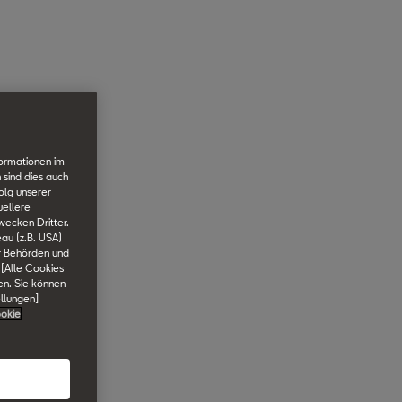
formationen im
 sind dies auch
olg unserer
uellere
wecken Dritter.
au (z.B. USA)
er Behörden und
 [Alle Cookies
en. Sie können
ellungen]
okie