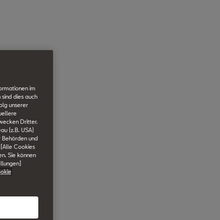
formationen im
 sind dies auch
olg unserer
uellere
wecken Dritter.
au (z.B. USA)
er Behörden und
 [Alle Cookies
en. Sie können
ellungen]
okie