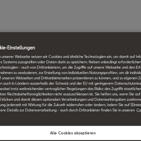
ie-Einstellungen
 unserer Webseite setzen wir Cookies und ähnliche Technologien ein, um damit auf In
es Systems zuzugreifen oder Daten darin zu speichern. Neben unbedingt erforderlichen
chnologien - auch von Drittanbietern, um die Zugriffe auf unsere Webseite und den Erf
men zu analysieren, zur Erstellung von individuellen Nutzungsprofilen, um dir individ
 unseren Webseiten und Drittanbieterseiten präsentieren zu können, und zu eigenen Z
n auch in Ländern ausserhalb der Schweiz und der EU mit geringerem Datenschutznive
 wobei trotz weitreichender vertraglicher Regelungen das Risiko des Zugriffs staatlich
ter Rechtsbehelfsmöglichkeiten nicht auszuschliessen ist. Sie helfen uns, wenn Sie auf
] klicken und damit diesen optionalen Verarbeitungen und Datenweitergaben zustimm
igung jederzeit mit Wirkung für die Zukunft widerrufen oder ändern, indem Sie auf [Einst
tere Details zur Datenverarbeitung - auch durch Drittanbieter finden Sie in unseren
Co
Alle Cookies akzeptieren