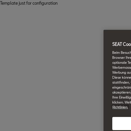
Template just for configuration
SEAT Cook
Beim Besuch
Browser Ihr
optionale Te
Werbemassnah
Werbung auf
Diese könne
stattfinden,
eingeschränk
akzeptieren
Ihre Einwill
klicken. Wei
Richtlinien.