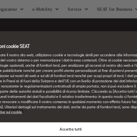
igurateur
e-Mobility
Service
SEAT for Business
Switzerland
Italiano
oni cookie SEAT
ate il nostro sito web, utilizziamo cookie e tecnologie simili per accedere alle informaz
SEAT Service
SEAT for Busi
del vostro sistema o per memorizzare i dati in esso contenuti. Oltre ai cookie necessari
logie opzionali, anche di fornitori terzi, per analizzare gli accessi al nostro sito web e l’
e pubblicitarie nonché per creare profili utente personalizzati al fine di potervi presen
La mia SEAT
SEAT for Busin
zzate sui nostri siti web e sui siti di fornitori terzi nonché per scopi propri di terzi. I dat
e in Paesi al di fuori della Svizzera e dell’UE con un livello di protezione dei dati inferi
SEAT Service
Soluzioni di se
i, nonostante le regolamentazioni contrattuali di ampia portata, non si può escludere il r
rte delle autorità statali e possibilità di ricorso limitate. Cliccando su [Accetta tutti i
Accessori
Contatto
esti trattamenti dei dati facoltativi e il relativo trasferimento: in questo modo ci forni
e revocare o modificare il vostro consenso in qualsiasi momento con effetto futuro fac
SEAT Connect
]. Ulteriori dettagli sul trattamento dei dati, anche da parte di fornitori terzi, sono disp
tive sui cookie.
Offerte stagionali
Negozio di accessori
Accetta tutti