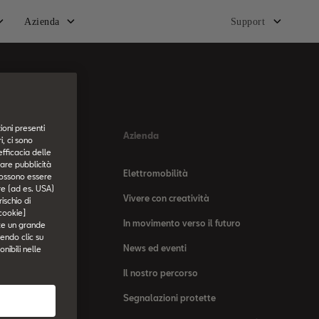
Azienda
Support
ioni presenti
ness
Azienda
, ci sono
efficacia delle
tare pubblicità
ess
Elettromobilità
i possono essere
ore (ad es. USA)
ttore
Vivere con creatività
ischio di
 cookie]
In movimento verso il futuro
ste un grande
endo clic su
News ed eventi
onibili nelle
Il nostro percorso
Segnalazioni protette