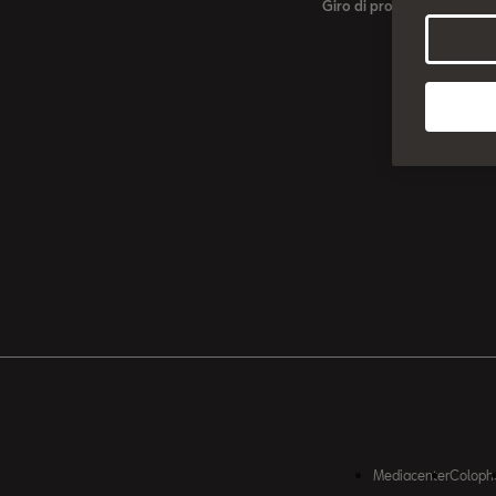
Giro di prova
Mediacenter
Coloph