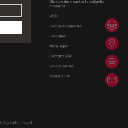
Dichiarazione contro la schiavitù
moderna
WLTP
Giro
Codice di condotta
Colophon
Rice
Note legali
Contatti SEAT
Conf
Lavora con noi
Accessibilità
News
i di guida
Note legali