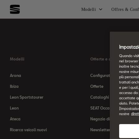
Modelli
Offres & Conf
Impostazi
Quando visit
Modelli
Offerte e configurazione
nel browser 
inoltre tecno
nostre misur
Arona
Configuratore
più personali
trattati anch
Ibiza
Offerte
e per i qual
accesso da pa
Leon Sportstourer
Cataloghi e listini prezzi
accettate qu
aiuto. Potet
Leon
SEAT Occasioni Plus
[Impostazioni
nostre
diret
Ateca
Negozio di accessori
Ricerca veicoli nuovi
Newsletter