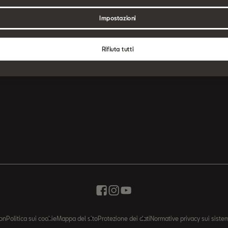
Ricerca partner SEAT
Impostazioni
Ruote complete invernali
Rifiuta tutti
on
Politica sui cookie
Mappa del sito
Protezione dei dati
Normative privacy sui sistem