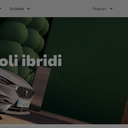
Azienda
Support
li ibridi