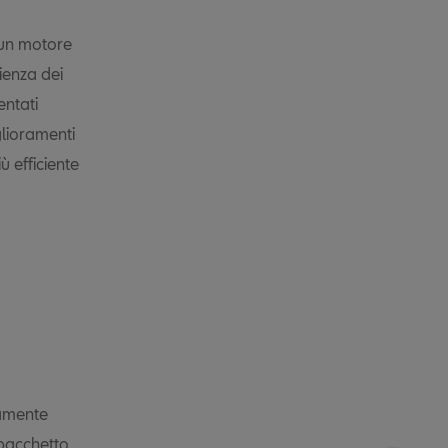
e un motore
ienza dei
entati
glioramenti
ù efficiente
tamente
 pacchetto