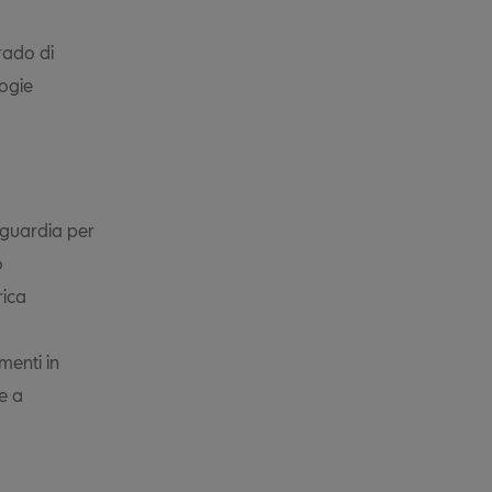
rado di
logie
nguardia per
o
rica
o
menti in
e a