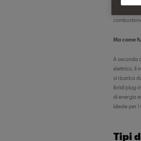
alimenta il 
chilometro.
combustione 
Ma come f
A seconda de
elettrico, i
si ricarica 
ibridi plug-
di energia 
ideale per i 
Tipi 