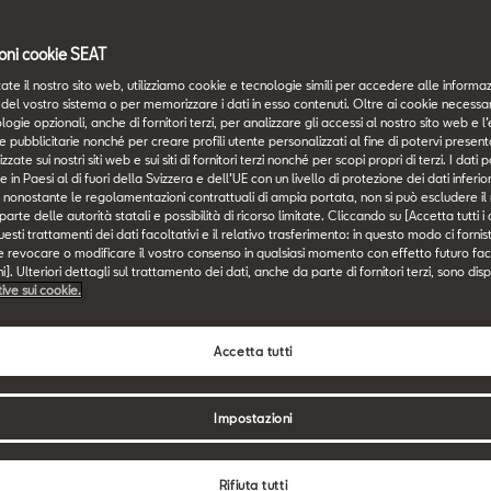
oni cookie SEAT
ate il nostro sito web, utilizziamo cookie e tecnologie simili per accedere alle informaz
del vostro sistema o per memorizzare i dati in esso contenuti. Oltre ai cookie necessari
sempre più orientato alla sostenibilità, i veicoli ibridi si dis
logie opzionali, anche di fornitori terzi, per analizzare gli accessi al nostro sito web e l’
e pubblicitarie nonché per creare profili utente personalizzati al fine di potervi present
e che coniuga efficienza in termini di consumi e prestazioni. I
zzate sui nostri siti web e sui siti di fornitori terzi nonché per scopi propri di terzi. I dat
e in Paesi al di fuori della Svizzera e dell’UE con un livello di protezione dei dati inferi
i nostri veicoli elettrici e ibridi puntando all’innovazione e off
i, nonostante le regolamentazioni contrattuali di ampia portata, non si può escludere il r
rte delle autorità statali e possibilità di ricorso limitate. Cliccando su [Accetta tutti i
a di guida ottimale su misura per le vostre esigenze. Di segui
esti trattamenti dei dati facoltativi e il relativo trasferimento: in questo modo ci forni
come funziona la tecnologia Plug-In HYBRID e quali modelli av
e revocare o modificare il vostro consenso in qualsiasi momento con effetto futuro fac
]. Ulteriori dettagli sul trattamento dei dati, anche da parte di fornitori terzi, sono disp
.
tive sui cookie.
Accetta tutti
 un’auto ibrida e come funz
Impostazioni
brido combina il motore a combustione con il motore elettrico
Rifiuta tutti