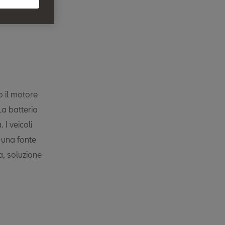
sioni per
o il motore
La batteria
 I veicoli
 una fonte
, soluzione