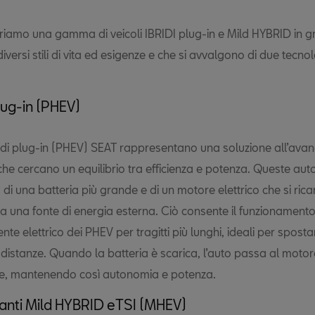
riamo una gamma di veicoli IBRIDI plug-in e Mild HYBRID in g
iversi stili di vita ed esigenze e che si avvalgono di due tecno
ug-in (PHEV)
bridi plug-in (PHEV) SEAT rappresentano una soluzione all’ava
 che cercano un equilibrio tra efficienza e potenza. Queste aut
i una batteria più grande e di un motore elettrico che si rica
a una fonte di energia esterna. Ciò consente il funzionament
e elettrico dei PHEV per tragitti più lunghi, ideali per sposta
i distanze. Quando la batteria è scarica, l’auto passa al motor
e, mantenendo così autonomia e potenza.
anti Mild HYBRID eTSI (MHEV)