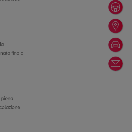
Giro
Rice
ia
Conf
nata fino a
News
n piena
rcolazione