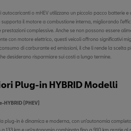
ridi autocaricanti o mHEV utilizzano un piccolo pacco batterie 
e supporta il motore a combustione interna, migliorando l’effic
e prestazioni complessive. Anche se non possono essere alim
te con motore elettrico, questi veicoli offrono significativi mi
i consumo di carburante ed emissioni, il che li rende la scelta pi
he desiderano risparmiare sui costi a lungo termine.
liori Plug-in HYBRID Modelli
 e-HYBRID (PHEV)
da plug-in è dinamica e moderna, con un’autonomia comple
ino a 133 km e un’autonomia combinata fino a 910 km grazie al