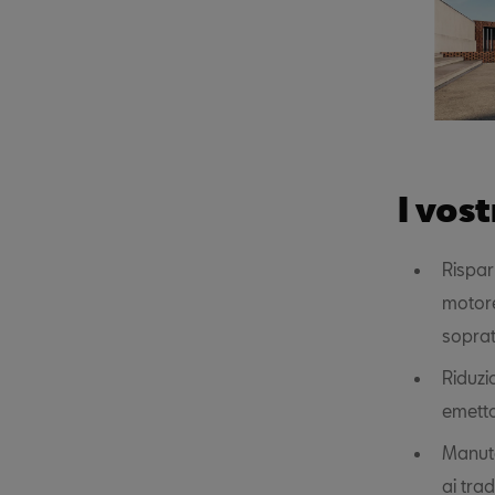
I vos
Rispar
motore
sopratt
Riduzi
emetto
Manute
ai trad