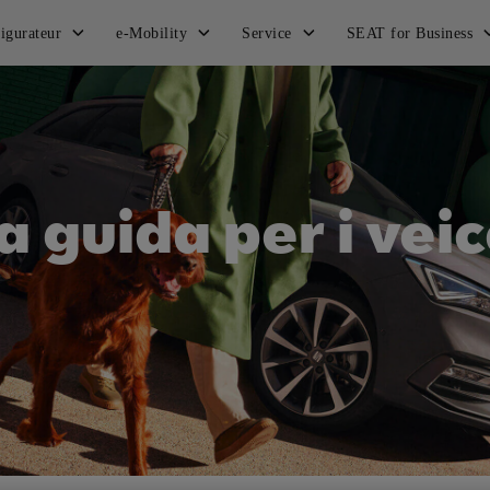
igurateur
e-Mobility
Service
SEAT for Business
a guida per i veico