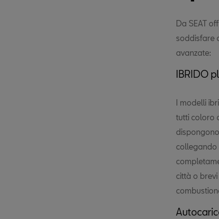
Da SEAT off
soddisfare d
avanzate:
IBRIDO pl
I modelli i
tutti coloro
dispongono d
collegando 
completament
città o brev
combustion
Autocaric