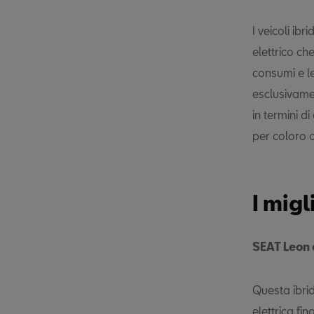
I veicoli ib
elettrico ch
consumi e l
esclusivamen
in termini d
per coloro c
I mig
SEAT Leon
Questa ibri
elettrica f