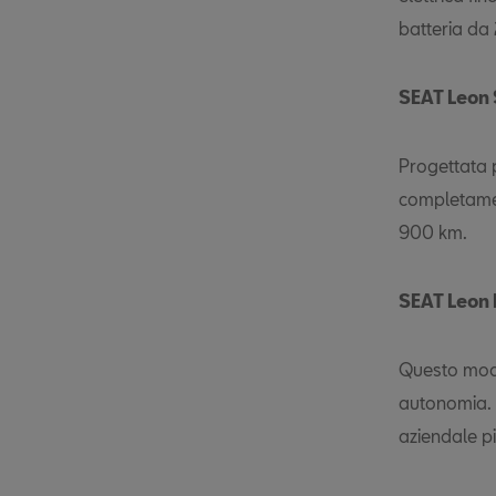
batteria da
SEAT Leon 
Progettata p
completamen
900 km.
SEAT Leon
Questo mode
autonomia. H
aziendale pi