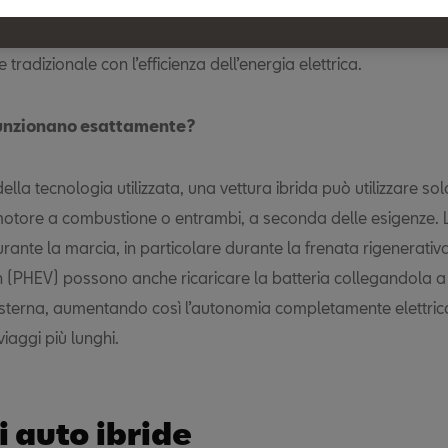
motore elettrico, riducendo il consumo di carburante e le emis
 Questo sistema offre l’autonomia e la potenza di un motore a
tradizionale con l’efficienza dell’energia elettrica.
unzionano esattamente?
lla tecnologia utilizzata, una vettura ibrida può utilizzare sol
l motore a combustione o entrambi, a seconda delle esigenze. 
durante la marcia, in particolare durante la frenata rigenerativa.
in (PHEV) possono anche ricaricare la batteria collegandola a
esterna, aumentando così l’autonomia completamente elettrica
viaggi più lunghi.
di auto ibride