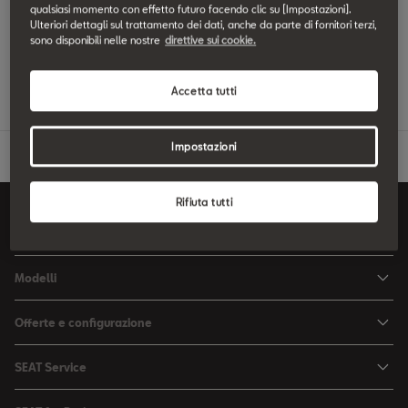
qualsiasi momento con effetto futuro facendo clic su [Impostazioni].
Ulteriori dettagli sul trattamento dei dati, anche da parte di fornitori terzi,
sono disponibili nelle nostre
direttive sui cookie.
Accetta tutti
Impostazioni
Rifiuta tutti
Switzerland
Italiano
Modelli
Arona
Offerte e configurazione
Ibiza
Configuratore
SEAT Service
Leon Sportstourer
Offerte
La mia SEAT
Leon