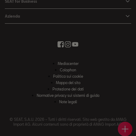
SEAT for Business
Cataloghi e listini prezzi
SEAT Service
Ateca
SEAT for Business
SEAT Occasioni Plus
Azienda
Accessori
Ricerca veicoli nuovi
Soluzioni di settore
Negozio di accessori
Elettromobilità
SEAT Connect
Contatto
Newsletter
Vivere con creatività
Offerte stagionali
Giro di prova
In movimento verso il futuro
Negozio di accessori
News ed eventi
Ricerca partner SEAT
Mediacenter
Il nostro percorso
Colophon
Ruote complete invernali
Politica sui cookie
Segnalazioni protette
Mappa del sito
Protezione dei dati
Dichiarazione contro la schiavitù moderna
Normative privacy sui sistemi di guida
WLTP
Note legali
Codice di condotta
© SEAT, S.A.U. 2026 – Tutti i diritti riservati. Sito web gestito da AMAG
Colophon
Import AG. Alcuni contenuti sono di proprietà di AMAG Import AG.
Giro 
Rice
Conf
News
Note legali