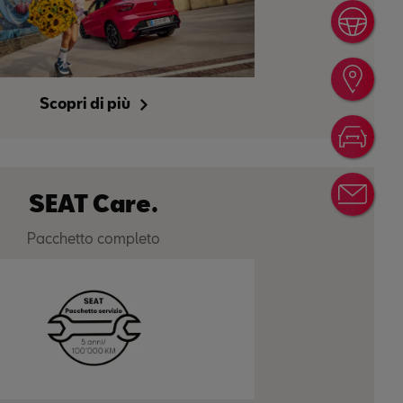
Giro
Rice
Scopri di più
Conf
News
SEAT Care.
Pacchetto completo