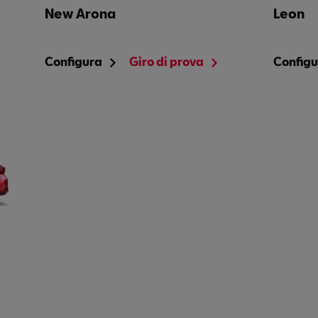
New Arona
Leon
Configura
Giro di prova
Config