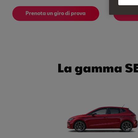
Prenota un giro di prova
La gamma S