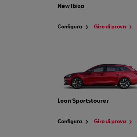
New Ibiza
Configura
Giro di prova
Leon Sportstourer
Configura
Giro di prova