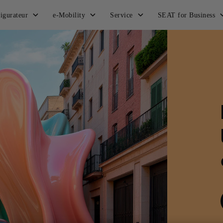
igurateur
e-Mobility
Service
SEAT for Business