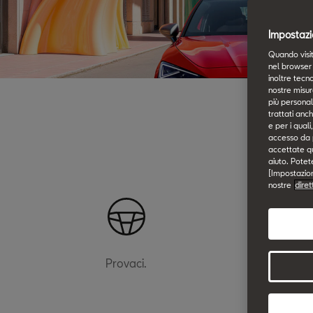
Impostazi
Quando visit
nel browser 
inoltre tecno
nostre misur
più personali
trattati anch
e per i qual
accesso da pa
accettate qu
aiuto. Potet
[Impostazioni
nostre
diret
Provaci.
Regi