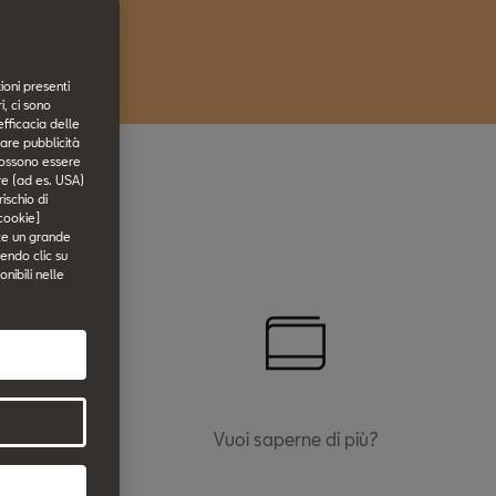
ioni presenti
, ci sono
efficacia delle
tare pubblicità
i possono essere
ore (ad es. USA)
ischio di
 cookie]
ste un grande
endo clic su
onibili nelle
AT.
Vuoi saperne di più?