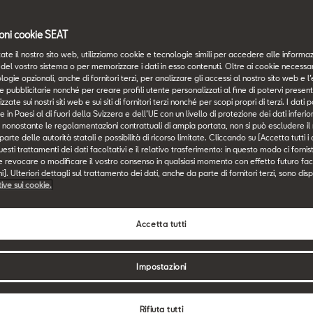
oni cookie SEAT
ate il nostro sito web, utilizziamo cookie e tecnologie simili per accedere alle informaz
del vostro sistema o per memorizzare i dati in esso contenuti. Oltre ai cookie necessari
logie opzionali, anche di fornitori terzi, per analizzare gli accessi al nostro sito web e l’
e pubblicitarie nonché per creare profili utente personalizzati al fine di potervi presen
zzate sui nostri siti web e sui siti di fornitori terzi nonché per scopi propri di terzi. I dat
e in Paesi al di fuori della Svizzera e dell’UE con un livello di protezione dei dati inferi
i, nonostante le regolamentazioni contrattuali di ampia portata, non si può escludere il r
Si parte!
rte delle autorità statali e possibilità di ricorso limitate. Cliccando su [Accetta tutti i
esti trattamenti dei dati facoltativi e il relativo trasferimento: in questo modo ci forni
e revocare o modificare il vostro consenso in qualsiasi momento con effetto futuro fac
]. Ulteriori dettagli sul trattamento dei dati, anche da parte di fornitori terzi, sono disp
tive sui cookie.
Accetta tutti
Impostazioni
strati alla newsletter.
Configura la tua SE
Rifiuta tutti