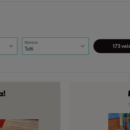
Motore
173 veic
a!