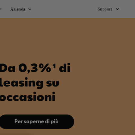
Azienda
Support
NEW IBIZA
Il tuo stile di vita. La tua Ibiza. Goditi adesso
un leasing al 0%.*
Scopri ora