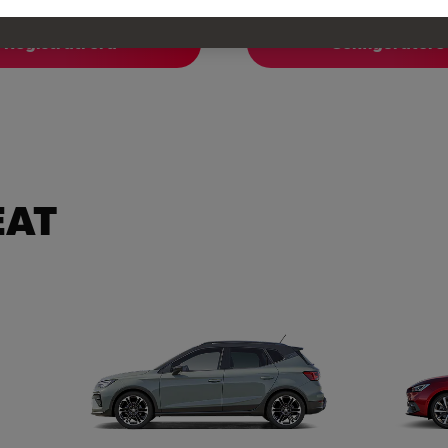
Registrati ora
Configuratore
EAT