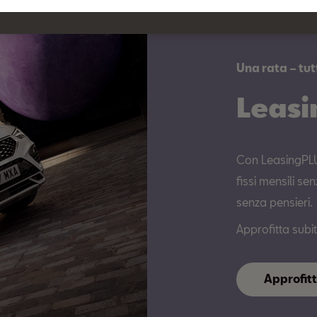
Una rata – tut
Leas
Con LeasingPLUS
fissi mensili se
senza pensieri.
Approfitta sub
Approfit