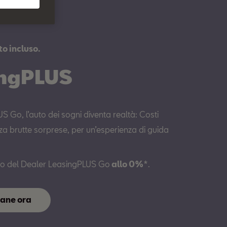
to incluso.
ingPLUS
 Go, l’auto dei sogni diventa realtà: Costi
nza brutte sorprese, per un’esperienza di guida
ito del Dealer LeasingPLUS Go
allo 0%
*.
tane ora