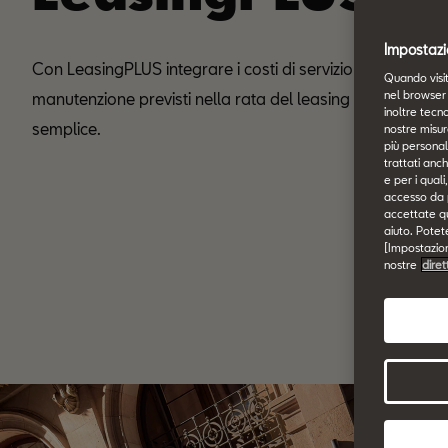
Impostazi
Con LeasingPLUS integrare i costi di servizio e
Quando visit
nel browser 
manutenzione previsti nella rata del leasing è
inoltre tecno
semplice.
nostre misur
più personali
trattati anch
e per i qual
accesso da pa
accettate qu
aiuto. Potet
[Impostazioni
nostre
diret