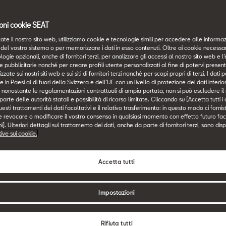
oni cookie SEAT
ate il nostro sito web, utilizziamo cookie e tecnologie simili per accedere alle informaz
del vostro sistema o per memorizzare i dati in esso contenuti. Oltre ai cookie necessari
logie opzionali, anche di fornitori terzi, per analizzare gli accessi al nostro sito web e l’
e pubblicitarie nonché per creare profili utente personalizzati al fine di potervi presen
zzate sui nostri siti web e sui siti di fornitori terzi nonché per scopi propri di terzi. I dat
e in Paesi al di fuori della Svizzera e dell’UE con un livello di protezione dei dati inferi
i, nonostante le regolamentazioni contrattuali di ampia portata, non si può escludere il r
rte delle autorità statali e possibilità di ricorso limitate. Cliccando su [Accetta tutti i
esti trattamenti dei dati facoltativi e il relativo trasferimento: in questo modo ci forni
e revocare o modificare il vostro consenso in qualsiasi momento con effetto futuro fac
]. Ulteriori dettagli sul trattamento dei dati, anche da parte di fornitori terzi, sono disp
tive sui cookie.
Accetta tutti
Impostazioni
Rifiuta tutti