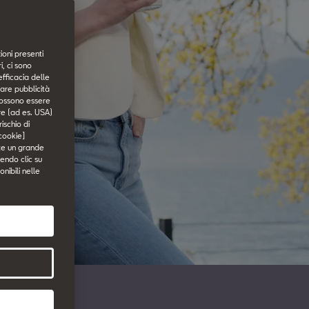
ioni presenti
, ci sono
efficacia delle
tare pubblicità
i possono essere
ore (ad es. USA)
ischio di
 cookie]
ste un grande
endo clic su
onibili nelle