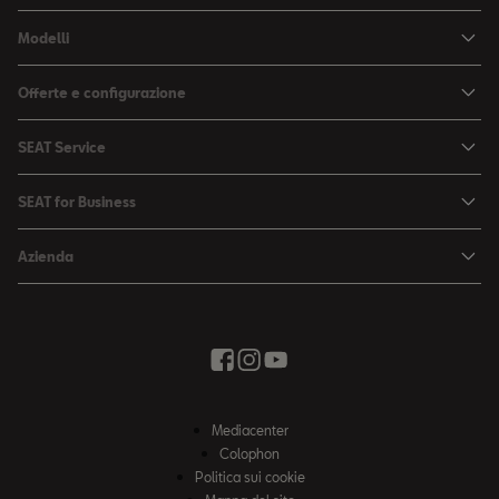
Modelli
Arona
Offerte e configurazione
Ibiza
Configuratore
SEAT Service
Leon Sportstourer
Offerte
La mia SEAT
Leon
SEAT for Business
Cataloghi e listini prezzi
SEAT Service
Ateca
SEAT for Business
SEAT Occasioni Plus
Azienda
Accessori
Ricerca veicoli nuovi
Soluzioni di settore
Negozio di accessori
Elettromobilità
SEAT Connect
Contatto
Newsletter
Vivere con creatività
Offerte stagionali
Giro di prova
In movimento verso il futuro
Negozio di accessori
News ed eventi
Ricerca partner SEAT
Mediacenter
Il nostro percorso
Colophon
Ruote complete invernali
Politica sui cookie
Segnalazioni protette