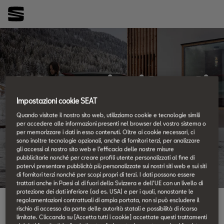
Informazioni legali
SEAT CONNECT
Impostazioni cookie SEAT
Quando visitate il nostro sito web, utilizziamo cookie e tecnologie simili
per accedere alle informazioni presenti nel browser del vostro sistema o
per memorizzare i dati in esso contenuti. Oltre ai cookie necessari, ci
sono inoltre tecnologie opzionali, anche di fornitori terzi, per analizzare
gli accessi al nostro sito web e l’efficacia delle nostre misure
pubblicitarie nonché per creare profili utente personalizzati al fine di
potervi presentare pubblicità più personalizzate sui nostri siti web e sui siti
di fornitori terzi nonché per scopi propri di terzi. I dati possono essere
trattati anche in Paesi al di fuori della Svizzera e dell’UE con un livello di
protezione dei dati inferiore (ad es. USA) e per i quali, nonostante le
regolamentazioni contrattuali di ampia portata, non si può escludere il
rischio di accesso da parte delle autorità statali e possibilità di ricorso
Per noi di SEAT è importante che tutti possano accedere
limitate. Cliccando su [Accetta tutti i cookie] accettate questi trattamenti