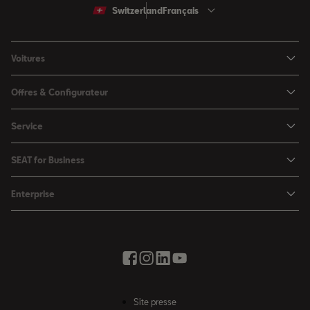
Switzerland
Français
Voitures
Arona
Offres & Configurateur
Ibiza
Configuratuer
Service
Leon
Offres
Ma SEAT
Leon Sportstourer
SEAT for Business
Catalogues & les listes de prix
SEAT Service
Ateca
SEAT for Business
SEAT Occasion Plus
Enterprise
Accessoires automobiles
Véhicules en stock
Offres
Boutique d'accessoires
Mobilité électrique
SEAT Connect
Solutions par branche
Newsletter
La ville de la créativité
Offres saisonnières
Contact
Essai Routier
Vous faire avancer avec SEAT
Boutique d'accessoires
Auto école
News & Events
Partenair SEAT
Site presse