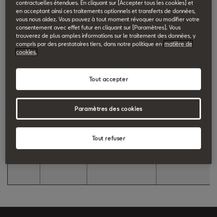
direct aux informations juridiques. C’est pourquoi nous avons
contractuelles étendues. En cliquant sur [Accepter tous les cookies] et
en acceptant ainsi ces traitements optionnels et transferts de données,
réuni sur cette page tous les détails techniques liés aux services
vous nous aidez. Vous pouvez à tout moment révoquer ou modifier votre
consentement avec effet futur en cliquant sur [Paramètres]. Vous
SEAT CONNECT dont vous aurez besoin. Trouvez votre région ci-
trouverez de plus amples informations sur le traitement des données, y
dessous et sélectionnez les informations qu’il vous faut.
compris par des prestataires tiers, dans notre politique en
matière de
cookies.
PAYS
MENTIONS
POLITIQUE DE
CONDITIONS
Tout accepter
LÉGALES
CONFIDENTIALITÉ
GÉNÉRALES
DE VENTE
Paramètres des cookies
Suisse
Allemand
Allemand
Allemand
Français
Français
Français
Tout refuser
Italien
Italien
Italien
Anglais
Anglais
Anglais