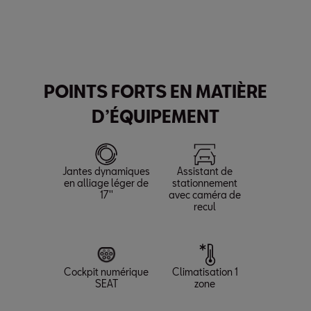
Couple max.
Puissance max.
Vitesse max.
250
150
217
Nm
HP
km/h
accélération (0-100 km/h)
8.5
s
POINTS FORTS EN MATIÈRE
D’ÉQUIPEMENT
Jantes dynamiques
Assistant de
en alliage léger de
stationnement
17′′
avec caméra de
recul
Cockpit numérique
Climatisation 1
SEAT
zone