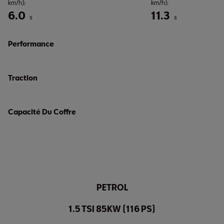
km/h):
km/h):
6.0
11.3
s
s
Performance
Traction
Capacité Du Coffre
PETROL
1.5 TSI 85KW (116 PS)