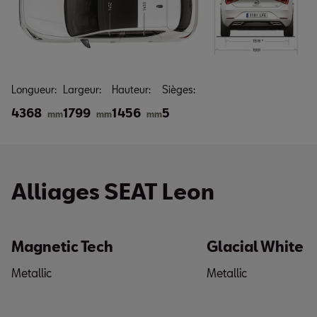
Longueur:
Largeur:
Hauteur:
Sièges:
4368
1799
1456
5
mm
mm
mm
Alliages SEAT Leon
Magnetic Tech
Glacial White
Metallic
Metallic