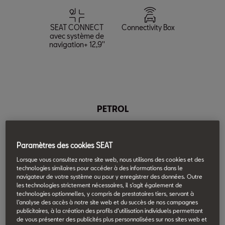
SEAT CONNECT
Connectivity Box
avec système de
navigation+ 12,9''
PETROL
1.5 TSI 110W (150 PS)
Paramètres des cookies SEAT
Lorsque vous consultez notre site web, nous utilisons des cookies et des
Accélération
technologies similaires pour accéder à des informations dans le
navigateur de votre système ou pour y enregistrer des données. Outre
accélération (0-80
accélération (80-120
les technologies strictement nécessaires, il s’agit également de
km/h):
km/h):
technologies optionnelles, y compris de prestataires tiers, servant à
5.9
10.4
l’analyse des accès à notre site web et du succès de nos campagnes
s
s
publicitaires, à la création des profils d’utilisation individuels permettant
de vous présenter des publicités plus personnalisées sur nos sites web et