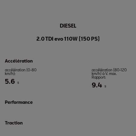
DIESEL
2.0 TDI evo 110W (150 PS)
Accélération
accélération (0-80
accélération (80-120
km/h):
km/h) à V. max.
Rapport:
5.6
s
9.4
s
Performance
Traction