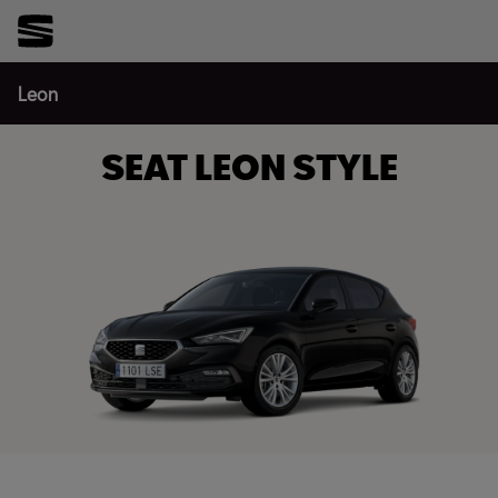
Leon
Leon FR
Leon Style
SEAT LEON STYLE