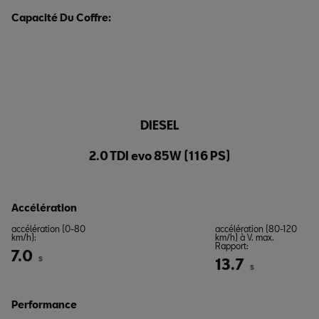
Capacité Du Coffre:
DIESEL
2.0 TDI evo 85W (116 PS)
Accélération
accélération (0-80
accélération (80-120
km/h):
km/h) à V. max.
Rapport:
7.0
s
13.7
s
Performance