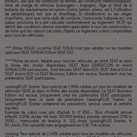
facteurs, tels que les conditions du terrain, les conditions météorologiques,
l’état de charge du véhicule (passagers + bagages), l’âge et l’état de la
batterie, les équipements en option choisis (jantes, pneus, etc.), l’utilisation
de périphériques tels que le chauffage, la climatisation ou les sièges
chauffants, ainsi que votre style de conduite. L’autonomie indiquée est une
valeur provisoire et a été calculée conformément au règlement WLTP qui
définit des conditions d’essai standard applicables à tous les constructeurs,
de sorte que les valeurs calculées d’après ce règlement soient comparables
pour tous les véhicules.
*** Prime HOLA!: La prime SEAT HOLA! n’est pas valable sur les modèles
spéciaux SEAT SENSACION et SEAT GO!
****Prime de stock: Valable pour tous les véhicules en stock SEAT et dans
la limite des stocks disponibles. SEAT Ibiza SENSACION et Ateca
SENSACION sont exclues. Sont exclues SEAT Ibiza GO!, SEAT Ateca GO! et
SEAT Arona GO! La SEAT Business Edition est exclue. Seulement chez les
partenaires SEAT participants.
LeasingPLUS Starter: Taux spécial de 1,99% valable sur tous les modèles de
véhicules SEAT et dans la limite des stocks disponibles. La SEAT Business
Edition est exclue. Uniquement chez les partenaires SEAT participants.
Uniquement avec le pack de prestations LeasingPLUS Starter. Le
LeasingPLUS Starter comprend les prestations service, usure et certains
liquides.
Exemple de calcul avec prix d’achat: fr. 17 950.–. Taux d’intérêt annuel
effectif: 2,01%, durée: 48 mois (10’000 km/an), premier versement 20% fr.
3590.–, mensualité de leasing: fr. 122.–/mois LeasingPLUS Starter: fr.
57.–/mois. Prix conseillé sans engagement en CHF, TVA incluse.
Leasing: Taux spécial de 2,49% valable pour tous les modèles de véhicules