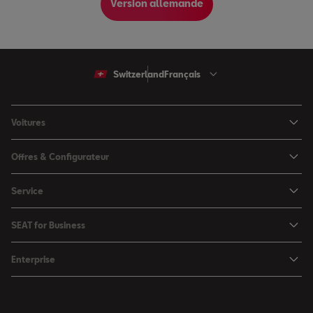
Version allemande
Switzerland
Français
Voitures
Arona
Offres & Configurateur
Ibiza
Configuratuer
Service
Leon
Offres
Ma SEAT
Leon Sportstourer
SEAT for Business
Catalogues & les listes de prix
SEAT Service
Ateca
SEAT for Business
SEAT Occasion Plus
Enterprise
Accessoires automobiles
Véhicules en stock
Offres
Boutique d'accessoires
Mobilité électrique
SEAT Connect
Solutions par branche
Newsletter
La ville de la créativité