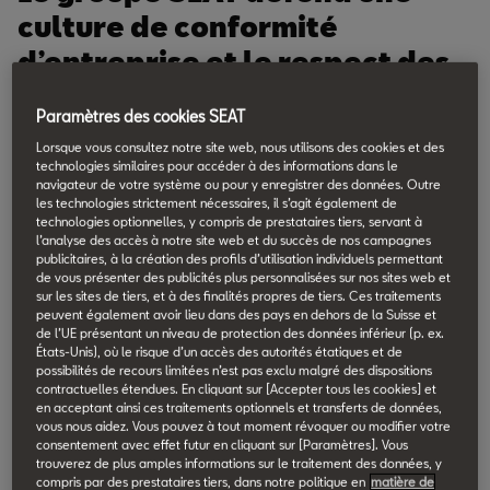
culture de conformité
d’entreprise et le respect des
législations nationale et
Paramètres des cookies SEAT
internationale ainsi que des
Lorsque vous consultez notre site web, nous utilisons des cookies et des
règlements internes de la
technologies similaires pour accéder à des informations dans le
navigateur de votre système ou pour y enregistrer des données. Outre
société et du groupe
les technologies strictement nécessaires, il s’agit également de
technologies optionnelles, y compris de prestataires tiers, servant à
Volkswagen. Pour cette raison,
l’analyse des accès à notre site web et du succès de nos campagnes
publicitaires, à la création des profils d’utilisation individuels permettant
nous mettons à disposition de
de vous présenter des publicités plus personnalisées sur nos sites web et
sur les sites de tiers, et à des finalités propres de tiers. Ces traitements
nos clients, de nos partenaires
peuvent également avoir lieu dans des pays en dehors de la Suisse et
commerciaux et tierces parties
de l’UE présentant un niveau de protection des données inférieur (p. ex.
États-Unis), où le risque d’un accès des autorités étatiques et de
les points de contact suivants:
possibilités de recours limitées n’est pas exclu malgré des dispositions
contractuelles étendues. En cliquant sur [Accepter tous les cookies] et
en acceptant ainsi ces traitements optionnels et transferts de données,
vous nous aidez. Vous pouvez à tout moment révoquer ou modifier votre
consentement avec effet futur en cliquant sur [Paramètres]. Vous
Canal du service à la clientèle
trouverez de plus amples informations sur le traitement des données, y
compris par des prestataires tiers, dans notre politique en
matière de
Avez-vous des problèmes avec l’atelier ou avec le