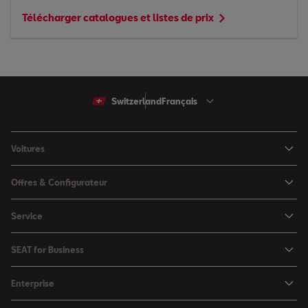
Télécharger catalogues et listes de prix
Switzerland
Français
Voitures
Arona
Offres & Configurateur
Ibiza
Configuratuer
Service
Leon
Offres
Ma SEAT
Leon Sportstourer
SEAT for Business
Catalogues & les listes de prix
SEAT Service
Ateca
SEAT for Business
SEAT Occasion Plus
Enterprise
Accessoires automobiles
Véhicules en stock
Offres
Boutique d'accessoires
Mobilité électrique