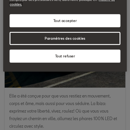
cookies.
Tout accepter
Paramètres des cookies
Tout refuser
Elle a été conçue pour que vous restiez en mouvement,
corps et âme, mais aussi pour vous séduire. La Ibiza:
exprimez votre liberté, vivez, roulez! Où que vous vous
frayiez un chemin en ville, allumez les phares 100% LED et
circulez avec style.