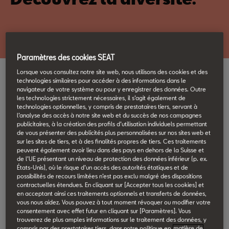
Paramètres des cookies SEAT
Lorsque vous consultez notre site web, nous utilisons des cookies et des
technologies similaires pour accéder à des informations dans le
Catalogues
navigateur de votre système ou pour y enregistrer des données. Outre
les technologies strictement nécessaires, il s’agit également de
Catalogues de modèles
technologies optionnelles, y compris de prestataires tiers, servant à
l’analyse des accès à notre site web et du succès de nos campagnes
et listes de prix SEAT
publicitaires, à la création des profils d’utilisation individuels permettant
de vous présenter des publicités plus personnalisées sur nos sites web et
sur les sites de tiers, et à des finalités propres de tiers. Ces traitements
peuvent également avoir lieu dans des pays en dehors de la Suisse et
Vous trouverez ici tous les catalogues des modèles SEAT, les
de l’UE présentant un niveau de protection des données inférieur (p. ex.
États-Unis), où le risque d’un accès des autorités étatiques et de
listes de prix ainsi que les offres d'accessoires à télécharger au
possibilités de recours limitées n’est pas exclu malgré des dispositions
format PDF. N'hésitez pas à les feuilleter!
contractuelles étendues. En cliquant sur [Accepter tous les cookies] et
en acceptant ainsi ces traitements optionnels et transferts de données,
vous nous aidez. Vous pouvez à tout moment révoquer ou modifier votre
consentement avec effet futur en cliquant sur [Paramètres]. Vous
New Ibiza
trouverez de plus amples informations sur le traitement des données, y
compris par des prestataires tiers, dans notre politique en
matière de