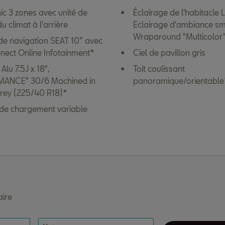
ic 3 zones avec unité de
Éclairage de l'habitacle
u climat à l'arrière
Eclairage d'ambiance sm
Wraparound "Multicolor
e navigation SEAT 10” avec
ect Online Infotainment*
Ciel de pavillon gris
Alu 7.5J x 18",
Toit coulissant
ANCE" 30/6 Machined in
panoramique/orientable
ey (225/40 R18)*
 de chargement variable
aire