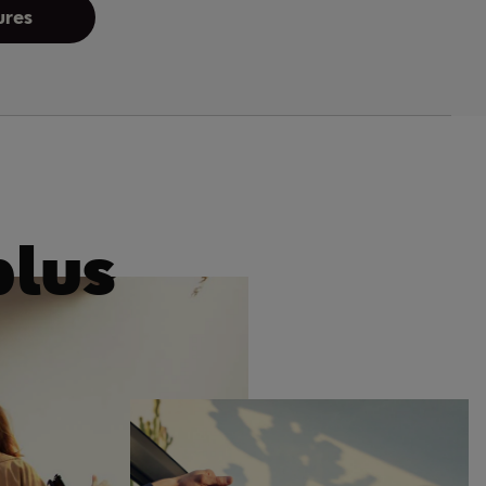
ures
plus