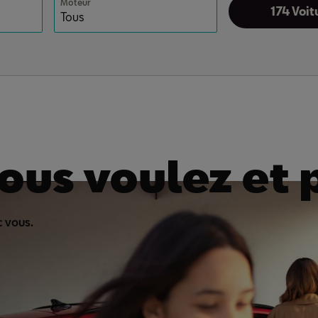
Moteur
174 Voit
ous voulez et 
 vous.