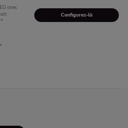
 LED avec
art
Configurez-là
"*
*