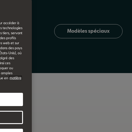
our accéder à
es technologies
Modèles spéciaux
 tiers, servant
des profils
es web et sur
u dans des pays
États-Unis), où
malgré des
nsi ces
voquer ou
s amples
que en
matière