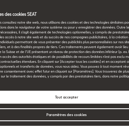
s des cookies SEAT
ogie
Vitesse max.
 consultez notre site web, nous utilisons des cookies et des technologies similaires p
tions dans le navigateur de votre système ou pour y enregistrer des données. Outre l
Puissance maximale
nécessaires, il s’agit également de technologies optionnelles, y compris de prestataires
es à
des accès à notre site web et du succès de nos campagnes publicitaires, à la création 
n individuels permettant de vous présenter des publicités plus personnalisées sur nos sit
Matrix
204 PS
 tiers, et à des finalités propres de tiers. Ces traitements peuvent également avoir lie
 la Suisse et de l’UE présentant un niveau de protection des données inférieur (p. ex. 
un accès des autorités étatiques et de possibilités de recours limitées n’est pas exclu 
 contractuelles étendues. En cliquant sur [Accepter tous les cookies] et en acceptant ai
 optionnels et transferts de données, vous nous aidez. Vous pouvez à tout moment ré
re consentement avec effet futur en cliquant sur [Paramètres]. Vous trouverez de plu
 sur le traitement des données, y compris par des prestataires tiers, dans notre politi
AT Leon
Tout accepter
Paramètres des cookies