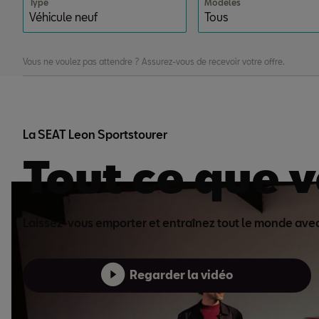
Type
Modèles
Vous ne voulez pas attendre ? Assurez-vous de recevoir votre offre.
La SEAT Leon Sportstourer
Tout ce que v
Laissez-vous emporter et entraînez tout le monde avec
Regarder la vidéo