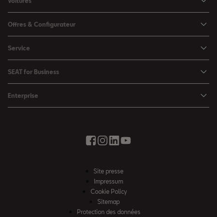
Voitures
Arona
Offres & Configurateur
Ibiza
Configuratuer
Service
Leon
Offres
Ma SEAT
Leon Sportstourer
SEAT for Business
Catalogues & les listes de prix
SEAT Service
Ateca
SEAT for Business
SEAT Occasion Plus
Enterprise
Accessoires automobiles
Véhicules en stock
Offres
Boutique d'accessoires
Mobilité électrique
SEAT Connect
Solutions par branche
Newsletter
La ville de la créativité
Offres saisonnières
Contact
Essai Routier
Vous faire avancer avec SEAT
Boutique d'accessoires
Auto école
News & Events
Partenair SEAT
Site presse
Notre chemin
Impressum
Roues d’hiver complètes
Cookie Policy
Code de conduite
Sitemap
Protection des données
Loi sur l’esclavage moderne