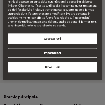
rischio di accesso da parte delle autorità statali e possibilità di ricorso
limitate. Cliccando su [Accetta tutti i cookie] accettate questi trattamenti
dei dati facoltativi e il relativo trasferimento: in questo modo ci forniste
un grande aiuto. Potete revocare o modificare il vostro consenso in
Configurare ora
qualsiasi momento con effetto futuro facendo clic su [Impostazioni].
Ulteriori dettagli sul trattamento dei dati, anche da parte di fornitori terzi,
sono disponibili nelle nostre
direttive sui cookie.
Richiesta di offerta
Accetta tutti
Giro di prova
Impostazioni
Rifiuta tutti
Ricerca partner SEAT
Premio principale