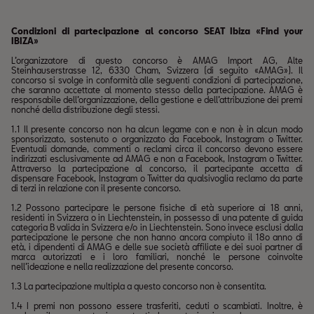
Condizioni di partecipazione al concorso SEAT Ibiza «Find your
IBIZA»
L’organizzatore di questo concorso è AMAG Import AG, Alte
Steinhauserstrasse 12, 6330 Cham, Svizzera (di seguito «AMAG»). Il
concorso si svolge in conformità alle seguenti condizioni di partecipazione,
che saranno accettate al momento stesso della partecipazione. AMAG è
responsabile dell’organizzazione, della gestione e dell’attribuzione dei premi
nonché della distribuzione degli stessi.
1.1 Il presente concorso non ha alcun legame con e non è in alcun modo
sponsorizzato, sostenuto o organizzato da Facebook, Instagram o Twitter.
Eventuali domande, commenti o reclami circa il concorso devono essere
indirizzati esclusivamente ad AMAG e non a Facebook, Instagram o Twitter.
Attraverso la partecipazione al concorso, il partecipante accetta di
dispensare Facebook, Instagram o Twitter da qualsivoglia reclamo da parte
di terzi in relazione con il presente concorso.
1.2 Possono partecipare le persone fisiche di età superiore ai 18 anni,
residenti in Svizzera o in Liechtenstein, in possesso di una patente di guida
categoria B valida in Svizzera e/o in Liechtenstein. Sono invece esclusi dalla
partecipazione le persone che non hanno ancora compiuto il 18o anno di
età, i dipendenti di AMAG e delle sue società affiliate e dei suoi partner di
marca autorizzati e i loro familiari, nonché le persone coinvolte
nell’ideazione e nella realizzazione del presente concorso.
1.3 La partecipazione multipla a questo concorso non è consentita.
1.4 I premi non possono essere trasferiti, ceduti o scambiati. Inoltre, è