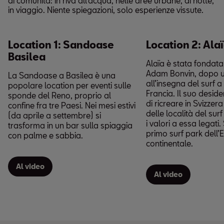
di comunità: in riva all’acqua, nelle aree urbane, di notte,
in viaggio. Niente spiegazioni, solo esperienze vissute.
Location 1: Sandoase
Location 2: Ala
Basilea
Alaïa è stata fondata
Adam Bonvin, dopo u
La Sandoase a Basilea è una
all’insegna del surf a
popolare location per eventi sulle
Francia. Il suo deside
sponde del Reno, proprio al
di ricreare in Svizzer
confine fra tre Paesi. Nei mesi estivi
delle località del sur
(da aprile a settembre) si
i valori a essa legati. 
trasforma in un bar sulla spiaggia
primo surf park dell
con palme e sabbia.
continentale.
Al video
Al video