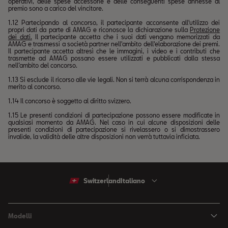
operativi, delle spese accessorie e delle conseguenti spese annesse al
premio sono a carico del vincitore.
1.12 Partecipando al concorso, il partecipante acconsente all'utilizzo dei
propri dati da parte di AMAG e riconosce la dichiarazione sulla
Protezione
dei dati.
Il partecipante accetta che i suoi dati vengano memorizzati da
AMAG e trasmessi a società partner nell'ambito dell'elaborazione dei premi.
Il partecipante accetta altresì che le immagini, i video e i contributi che
trasmette ad AMAG possano essere utilizzati e pubblicati dalla stessa
nell’ambito del concorso.
1.13 Si esclude il ricorso alle vie legali. Non si terrà alcuna corrispondenza in
merito al concorso.
1.14 Il concorso è soggetto al diritto svizzero.
1.15 Le presenti condizioni di partecipazione possono essere modificate in
qualsiasi momento da AMAG. Nel caso in cui alcune disposizioni delle
presenti condizioni di partecipazione si rivelassero o si dimostrassero
invalide, la validità delle altre disposizioni non verrà tuttavia inficiata.
Switzerland
Italiano
Modelli