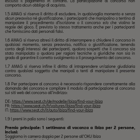
escluso il pagamento in contanti. La partecipazione al concorso non
comporta alcun obbligo di acquisto.
1.5 AMAG si riserva il diritto di escludere, in qualsivoglia momento e senza
alcun preavviso né giustificazione, i partecipanti che manipolino o tentino di
manipolare il procedimento d’iscrizione o il concorso e/o che violino le
regole del gioco. È previsto lo stesso trattamento anche per i partecipanti
che forniscono dati personali falsi.
1.6 AMAG si riserva altresì il diritto di interrompere o chiudere il concorso in
qualsiasi momento, senza preavviso, notifica o giustificazione, tenendo
conto degli interessi dei partecipanti, qualora sospetti che il concorso sia
stato manipolato o qualora per ragioni tecniche o giuridiche non sia in
grado di garantire il corretto svolgimento o il proseguimento del concorso.
1.7 AMAG si riserva infine il diritto di intraprendere un’azione giudiziaria
contro qualsiasi soggetto che manipoli o tenti di manipolare il presente
concorso.
1.8 Per partecipare al concorso è necessario rispondere correttamente alla
domanda del concorso e compilare il modulo di partecipazione al concorso
sui siti web del concorso all’indirizzo:
DE:
https://www.seat.ch/de/modelle/ibiza/find-your-ibiza
FR:
https://www.seat.ch/fr/voitures/ibiza/find-your-ibiza
IT:
https://www.seat.ch/it/auto/ibiza/find-your-ibiza
1.9 I premi in palio sono i seguenti:
Premio principale: 1 settimana di vacanza a Ibiza per 2 persone,
inclusi:
Soggiorno in camera doppia per 2 persone all’OKU Ibiza