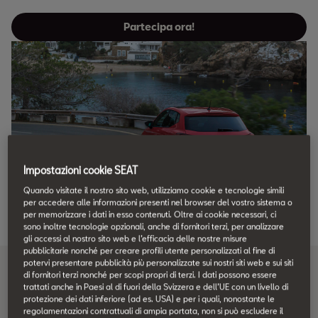
Partecipa ora!
Impostazioni cookie SEAT
Quando visitate il nostro sito web, utilizziamo cookie e tecnologie simili
per accedere alle informazioni presenti nel browser del vostro sistema o
per memorizzare i dati in esso contenuti. Oltre ai cookie necessari, ci
sono inoltre tecnologie opzionali, anche di fornitori terzi, per analizzare
gli accessi al nostro sito web e l’efficacia delle nostre misure
pubblicitarie nonché per creare profili utente personalizzati al fine di
potervi presentare pubblicità più personalizzate sui nostri siti web e sui siti
Get your IBIZA-Feeling
di fornitori terzi nonché per scopi propri di terzi. I dati possono essere
trattati anche in Paesi al di fuori della Svizzera e dell’UE con un livello di
protezione dei dati inferiore (ad es. USA) e per i quali, nonostante le
NOW!
regolamentazioni contrattuali di ampia portata, non si può escludere il