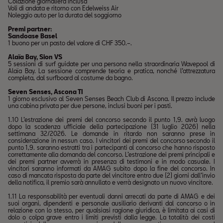
Colazione giornaliera inclusa
Voli di andata e ritorno con Edelweiss Air
Noleggio auto per la durata del soggiorno
Premi partner:
Sandoase Basel
1 buono per un pasto del valore di CHF 350.–.
Alaïa Bay, Sion VS
5 sessioni di surf guidate per una persona nella straordinaria Wavepool di
Alaïa Bay. La sessione comprende teoria e pratica, nonché l’attrezzatura
completa, dal surfboard al costume da bagno.
Seven Senses, Ascona TI
1 giorno esclusivo al Seven Senses Beach Club di Ascona. Il prezzo include
una cabina privata per due persone, inclusi buoni per i pasti.
1.10 L’estrazione dei premi del concorso secondo il punto 1,9. avrà luogo
dopo la scadenza ufficiale della partecipazione (31 luglio 2026) nella
settimana 32/2026. Le domande in ritardo non saranno prese in
considerazione in nessun caso. I vincitori dei premi del concorso secondo il
punto 1,9. saranno estratti tra i partecipanti al concorso che hanno risposto
correttamente alla domanda del concorso. L’estrazione dei premi principali e
dei premi partner avverrà in presenza di testimoni e in modo casuale. I
vincitori saranno informati da AMAG subito dopo la fine del concorso. In
caso di mancata risposta da parte del vincitore entro due (2) giorni dall’invio
della notifica, il premio sarà annullato e verrà designato un nuovo vincitore.
1.11 La responsabilità per eventuali danni arrecati da parte di AMAG e dei
suoi organi, dipendenti e personale ausiliario derivanti dal concorso o in
relazione con lo stesso, per qualsiasi ragione giuridica, è limitata ai casi di
dolo o colpa grave entro i limiti previsti dalla legge. La totalità dei costi