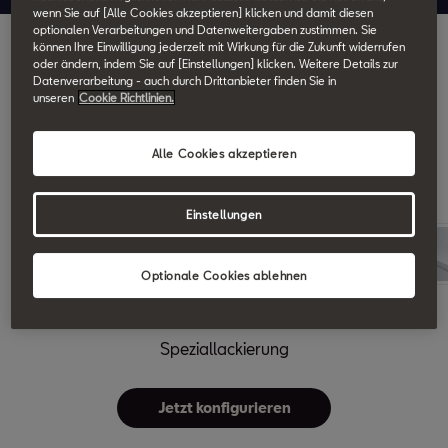
wenn Sie auf [Alle Cookies akzeptieren] klicken und damit diesen
optionalen Verarbeitungen und Datenweitergaben zustimmen. Sie
können Ihre Einwilligung jederzeit mit Wirkung für die Zukunft widerrufen
Jetzt mit 0%* Leasing bei
oder ändern, indem Sie auf [Einstellungen] klicken. Weitere Details zur
Datenverarbeitung - auch durch Drittanbieter finden Sie in
unseren
Cookie Richtlinien.
deinem SEAT Partner.
Alle Cookies akzeptieren
Farben
Räder
Einstellungen
Optionale Cookies ablehnen
Liminal²
Speziallackierung
Jetzt konfigurieren