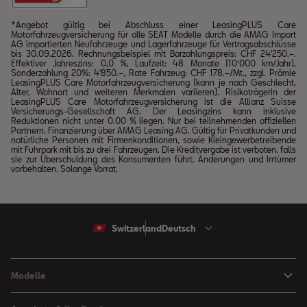
*Angebot gültig bei Abschluss einer LeasingPLUS Care
Motorfahrzeugversicherung für alle SEAT Modelle durch die AMAG Import
AG importierten Neufahrzeuge und Lagerfahrzeuge für Vertragsabschlüsse
bis 30.09.2026. Rechnungsbeispiel mit Barzahlungspreis: CHF 24'250.–.
Effektiver Jahreszins: 0,0 %, Laufzeit: 48 Monate (10‘000 km/Jahr),
Sonderzahlung 20%: 4'850.–, Rate Fahrzeug: CHF 178.–/Mt., zzgl. Prämie
LeasingPLUS Care Motorfahrzeugversicherung (kann je nach Geschlecht,
Alter, Wohnort und weiteren Merkmalen variieren). Risikoträgerin der
LeasingPLUS Care Motorfahrzeugversicherung ist die Allianz Suisse
Versicherungs-Gesellschaft AG. Der Leasingzins kann inklusive
Reduktionen nicht unter 0.00 % liegen. Nur bei teilnehmenden offiziellen
Partnern. Finanzierung über AMAG Leasing AG. Gültig für Privatkunden und
natürliche Personen mit Firmenkonditionen, sowie Kleingewerbetreibende
mit Fuhrpark mit bis zu drei Fahrzeugen. Die Kreditvergabe ist verboten, falls
sie zur Überschuldung des Konsumenten führt. Änderungen und Irrtümer
vorbehalten. Solange Vorrat.
Switzerland
Deutsch
Modelle
Arona