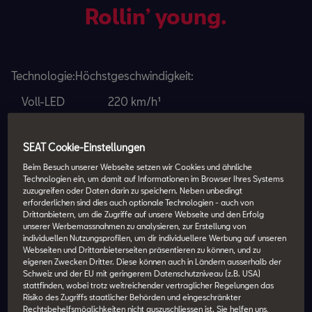
Rollin’ young.
Technologie:
Höchstgeschwindigkeit:
Voll-LED
220 km/h¹
Beschleunigung: Von 0 auf 100 km/h in
SEAT Cookie-Einstellungen
8,1 s¹
Beim Besuch unserer Webseite setzen wir Cookies und ähnliche
Euro NCAP-Sicherheitsrating:
Technologien ein, um damit auf Informationen im Browser Ihres Systems
zuzugreifen oder Daten darin zu speichern. Neben unbedingt
5 Sterne
erforderlichen sind dies auch optionale Technologien - auch von
Drittanbietern, um die Zugriffe auf unsere Webseite und den Erfolg
unserer Werbemassnahmen zu analysieren, zur Erstellung von
individuellen Nutzungsprofilen, um dir individuellere Werbung auf unseren
Webseiten und Drittanbieterseiten präsentieren zu können, und zu
Probefahrt vereinbaren
eigenen Zwecken Dritter. Diese können auch in Ländern ausserhalb der
Schweiz und der EU mit geringerem Datenschutzniveau (z.B. USA)
Jetzt konfigurieren
stattfinden, wobei trotz weitreichender vertraglicher Regelungen das
Risiko des Zugriffs staatlicher Behörden und eingeschränkter
Rechtsbehelfsmöglichkeiten nicht auszuschliessen ist. Sie helfen uns,