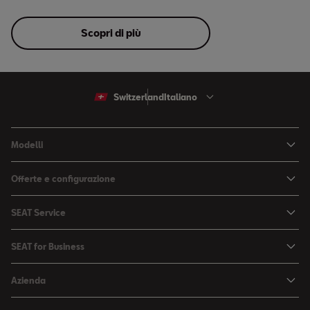
Scopri di più
Switzerland
Italiano
Modelli
Arona
Offerte e configurazione
Ibiza
Configuratore
SEAT Service
Leon Sportstourer
Offerte
La mia SEAT
Leon
SEAT for Business
Cataloghi e listini prezzi
SEAT Service
Ateca
SEAT for Business
SEAT Occasioni Plus
Azienda
Accessori
Ricerca veicoli nuovi
Soluzioni di settore
Negozio di accessori
Elettromobilità
SEAT Connect