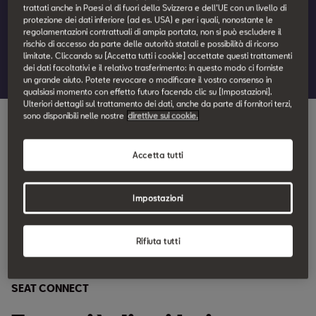
trattati anche in Paesi al di fuori della Svizzera e dell’UE con un livello di
protezione dei dati inferiore (ad es. USA) e per i quali, nonostante le
Con l'app SEAT CONNECT, puoi controllare il processo di
regolamentazioni contrattuali di ampia portata, non si può escludere il
ricarica a distanza. L'app permette una connettività senza
rischio di accesso da parte delle autorità statali e possibilità di ricorso
limitate. Cliccando su [Accetta tutti i cookie] accettate questi trattamenti
soluzione di continuità tra il tuo smartphone e la tua SEAT.
dei dati facoltativi e il relativo trasferimento: in questo modo ci forniste
un grande aiuto. Potete revocare o modificare il vostro consenso in
qualsiasi momento con effetto futuro facendo clic su [Impostazioni].
Ulteriori dettagli sul trattamento dei dati, anche da parte di fornitori terzi,
sono disponibili nelle nostre
direttive sui cookie.
Accetta tutti
Impostazioni
Rifiuta tutti
SEAT CONNECT