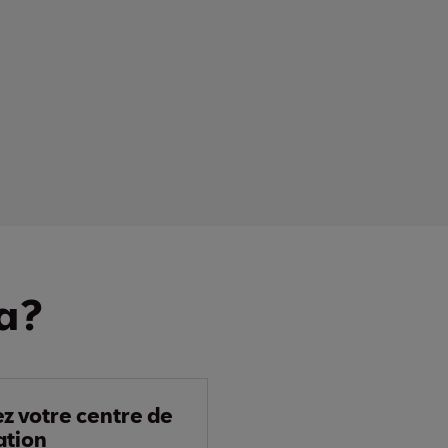
a?
z votre centre de
ation