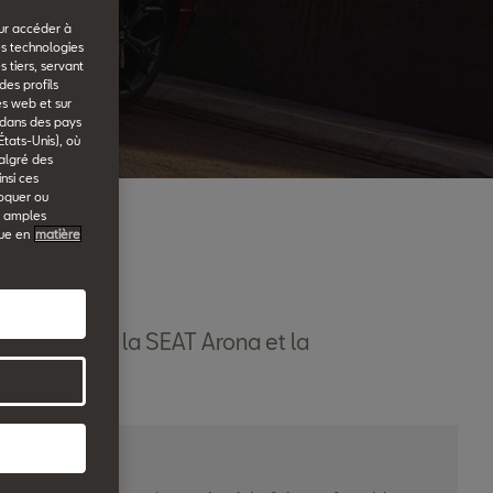
our accéder à
es technologies
 tiers, servant
des profils
es web et sur
u dans des pays
États-Unis), où
malgré des
nsi ces
voquer ou
s amples
que en
matière
vrez en quoi la SEAT Arona et la
tourer