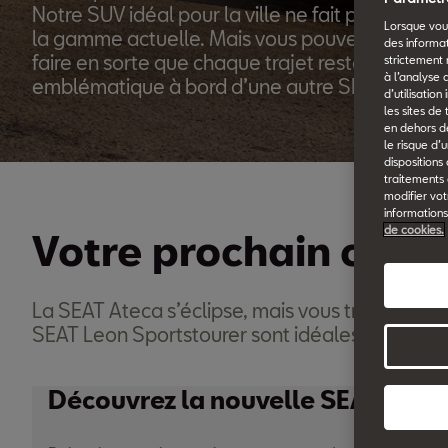
Notre SUV idéal pour la ville ne fait plus partie
Lorsque vous
la gamme actuelle. Mais vous pouvez malgré t
des informa
faire en sorte que chaque trajet reste
strictement 
à l’analyse 
emblématique à bord d’une autre SEAT.
d’utilisatio
les sites de
en dehors de
le risque d’
dispositions
traitements
modifier vot
informations
de cookies.
Votre prochain coup
La SEAT Ateca s’éclipse, mais vous trouverez l
SEAT Leon Sportstourer sont idéales.
Découvrez la nouvelle SEAT Aron