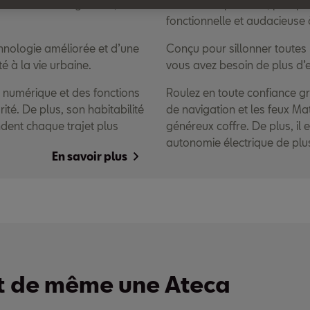
 urbain haut de gamme,
Le véhicule puissant, prêt po
fonctionnelle et audacieuse 
echnologie améliorée et d’une
Conçu pour sillonner toutes l
é à la vie urbaine.
vous avez besoin de plus d’
it numérique et des fonctions
Roulez en toute confiance gr
té. De plus, son habitabilité
de navigation et les feux Ma
ndent chaque trajet plus
généreux coffre. De plus, il
autonomie électrique de plu
En savoir plus
ut de même une Ateca