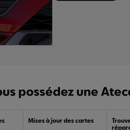
ous possédez une Atec
es
Mises à jour des cartes
Trouve
répar