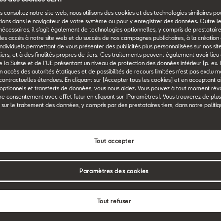
 de
 consultez notre site web, nous utilisons des cookies et des technologies similaires p
out
tions dans le navigateur de votre système ou pour y enregistrer des données. Outre l
nécessaires, il s’agit également de technologies optionnelles, y compris de prestataires
des accès à notre site web et du succès de nos campagnes publicitaires, à la création 
n individuels permettant de vous présenter des publicités plus personnalisées sur nos sit
 tiers, et à des finalités propres de tiers. Ces traitements peuvent également avoir lie
 la Suisse et de l’UE présentant un niveau de protection des données inférieur (p. ex. 
un accès des autorités étatiques et de possibilités de recours limitées n’est pas exclu 
 contractuelles étendues. En cliquant sur [Accepter tous les cookies] et en acceptant ai
 optionnels et transferts de données, vous nous aidez. Vous pouvez à tout moment ré
re consentement avec effet futur en cliquant sur [Paramètres]. Vous trouverez de plu
 sur le traitement des données, y compris par des prestataires tiers, dans notre politi
 de cœur
Tout accepter
es alternatives parfaites dans notre gamme. Décou
Paramètres des cookies
a
SEAT Leon Sports
Tout refuser