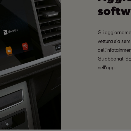
softw
Gli aggiornamen
vettura sia sem
dell’infotainme
Gli abbonati SE
nell’app.