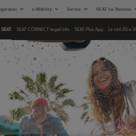
igurateur
e-Mobility
Service
SEAT for Business
| SEAT
SEAT CONNECT legal info
SEAT Plus App
Le reti 2G e 