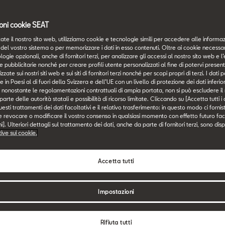
oni cookie SEAT
ate il nostro sito web, utilizziamo cookie e tecnologie simili per accedere alle informaz
the-Air
del vostro sistema o per memorizzare i dati in esso contenuti. Oltre ai cookie necessari
logie opzionali, anche di fornitori terzi, per analizzare gli accessi al nostro sito web e l’
e pubblicitarie nonché per creare profili utente personalizzati al fine di potervi presen
zzate sui nostri siti web e sui siti di fornitori terzi nonché per scopi propri di terzi. I dat
e in Paesi al di fuori della Svizzera e dell’UE con un livello di protezione dei dati inferi
i, nonostante le regolamentazioni contrattuali di ampia portata, non si può escludere il r
es
rte delle autorità statali e possibilità di ricorso limitate. Cliccando su [Accetta tutti i
esti trattamenti dei dati facoltativi e il relativo trasferimento: in questo modo ci forni
e revocare o modificare il vostro consenso in qualsiasi momento con effetto futuro fac
]. Ulteriori dettagli sul trattamento dei dati, anche da parte di fornitori terzi, sono disp
tive sui cookie.
Accetta tutti
Impostazioni
Rifiuta tutti