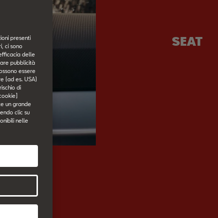
SEAT
ioni presenti
, ci sono
efficacia delle
tare pubblicità
i possono essere
ore (ad es. USA)
ischio di
 cookie]
ste un grande
endo clic su
onibili nelle