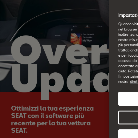
Impostazi
Quando visit
Over-
nel browser 
inoltre tecno
nostre misur
più personali
trattati anch
e per i qual
Updat
accesso da pa
accettate qu
aiuto. Potet
[Impostazioni
nostre
diret
Ottimizzi la tua esperienza
SEAT con il software più
recente per la tua vettura
SEAT.