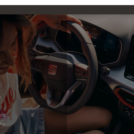
o
ura
ono