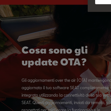
Cosa sono gli
update OTA?
Gli aggiornamenti over the air (OTA) mantengon
aggiornato il tuo software SEAT completamente
integrato utilizzando la connettività della tua vett
SEAT. Questi aggiornamenti, inviati da remoto, s
progettati per migliorare la funzionalità e le