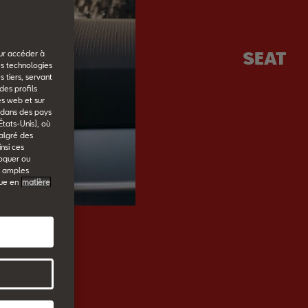
SEAT
our accéder à
es technologies
 tiers, servant
des profils
es web et sur
u dans des pays
États-Unis), où
malgré des
nsi ces
voquer ou
s amples
que en
matière