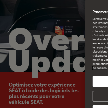
Paramètre
Lorsque vous
Over-
des informa
strictement 
à l’analyse 
d’utilisatio
les sites de
en dehors de
Updat
le risque d’
dispositions
traitements
modifier vot
informations
de cookies.
Optimisez votre expérience
SEAT à l’aide des logiciels les
plus récents pour votre
véhicule SEAT.