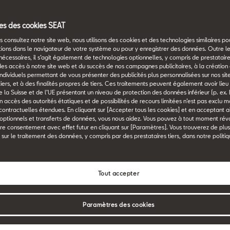
s des cookies SEAT
 consultez notre site web, nous utilisons des cookies et des technologies similaires p
the-Air
tions dans le navigateur de votre système ou pour y enregistrer des données. Outre l
nécessaires, il s’agit également de technologies optionnelles, y compris de prestataires
des accès à notre site web et du succès de nos campagnes publicitaires, à la création 
n individuels permettant de vous présenter des publicités plus personnalisées sur nos sit
 tiers, et à des finalités propres de tiers. Ces traitements peuvent également avoir lie
 la Suisse et de l’UE présentant un niveau de protection des données inférieur (p. ex. 
es
un accès des autorités étatiques et de possibilités de recours limitées n’est pas exclu 
 contractuelles étendues. En cliquant sur [Accepter tous les cookies] et en acceptant ai
 optionnels et transferts de données, vous nous aidez. Vous pouvez à tout moment ré
re consentement avec effet futur en cliquant sur [Paramètres]. Vous trouverez de plu
 sur le traitement des données, y compris par des prestataires tiers, dans notre politi
Tout accepter
Paramètres des cookies