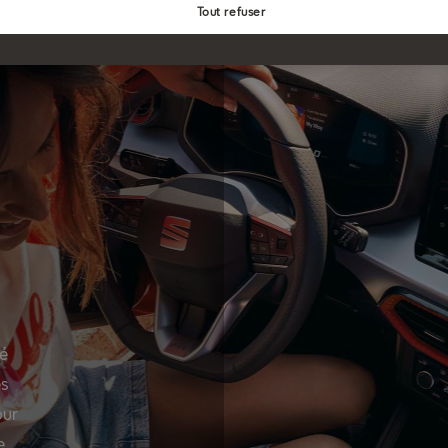
Tout refuser
ré
es
our
e