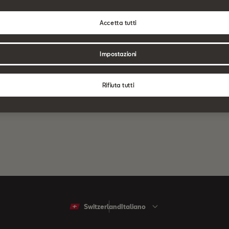
Digiti l'NPA, trovi l'azienda più vicina e
recateti senza preavviso a far
Accetta tutti
effettuare il rabbocco corretto e sicuro
dell'AdBlue.
Impostazioni
Rifiuta tutti
Trova un partner SEAT
Switzerland
Italiano