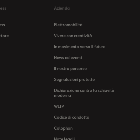
ness
Azienda
ess
Elettromobilità
ttore
Vivere con creatività
In movimento verso il futuro
News ed eventi
Il nostro percorso
Segnalazioni protette
Dichiarazione contro la schiavitù
moderna
WLTP
Codice di condotta
Colophon
Note legali