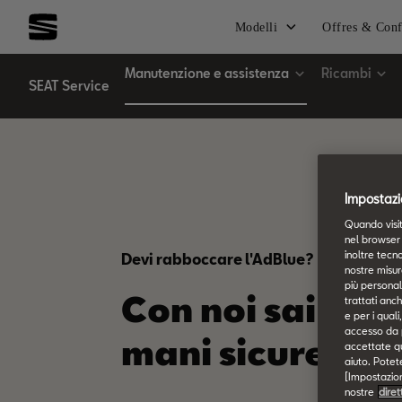
Modelli
Offres & Conf
Manutenzione e assistenza
Ricambi
SEAT Service
Impostazi
Quando visit
nel browser 
inoltre tecno
Devi rabboccare l'AdBlue?
nostre misur
più personali
Con noi sai in
trattati anch
e per i qual
accesso da pa
mani sicure.
accettate qu
aiuto. Potet
[Impostazioni
nostre
diret