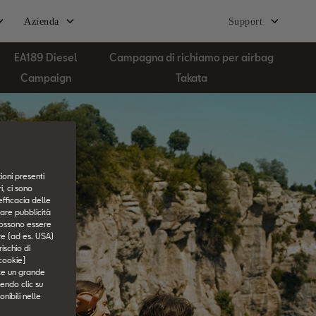
Azienda
Support
EA189 Diesel
Campagna di richiamo per airbag
Campaign
Takata
ioni presenti
, ci sono
efficacia delle
tare pubblicità
i possono essere
ore (ad es. USA)
ischio di
 cookie]
ste un grande
endo clic su
onibili nelle