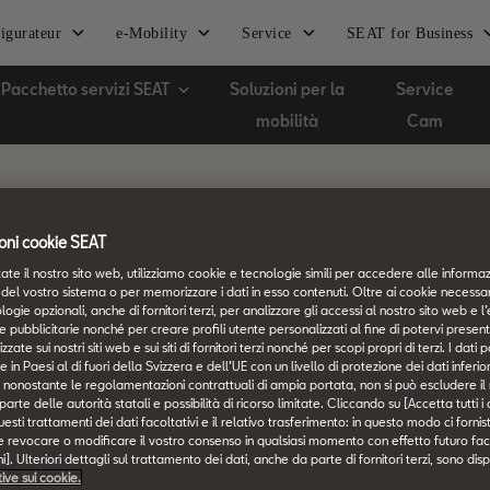
igurateur
e-Mobility
Service
SEAT for Business
Pacchetto servizi SEAT
Soluzioni per la
Service
mobilità
Cam
oni cookie SEAT
ate il nostro sito web, utilizziamo cookie e tecnologie simili per accedere alle informaz
del vostro sistema o per memorizzare i dati in esso contenuti. Oltre ai cookie necessari
logie opzionali, anche di fornitori terzi, per analizzare gli accessi al nostro sito web e l’
e pubblicitarie nonché per creare profili utente personalizzati al fine di potervi presen
zzate sui nostri siti web e sui siti di fornitori terzi nonché per scopi propri di terzi. I dat
tempestivamente, in modo da evitare
e in Paesi al di fuori della Svizzera e dell’UE con un livello di protezione dei dati inferi
i, nonostante le regolamentazioni contrattuali di ampia portata, non si può escludere il r
inutili seccature, costi e perdite di
rte delle autorità statali e possibilità di ricorso limitate. Cliccando su [Accetta tutti i
esti trattamenti dei dati facoltativi e il relativo trasferimento: in questo modo ci forni
tempo.
e revocare o modificare il vostro consenso in qualsiasi momento con effetto futuro fac
]. Ulteriori dettagli sul trattamento dei dati, anche da parte di fornitori terzi, sono disp
tive sui cookie.