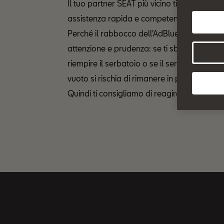
Il tuo partner SEAT più vicino ti offre
assistenza rapida e competente.
Perché il rabbocco dell'AdBlue richiede
attenzione e prudenza: se ti sbaglia a
riempire il serbatoio o se il serbatoio è
vuoto si rischia di rimanere in panne.
Quindi ti consigliamo di reagire