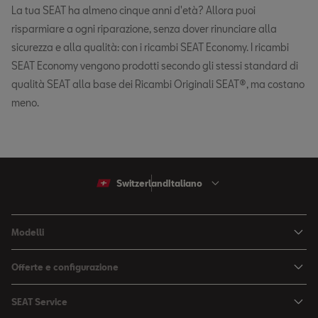
La tua SEAT ha almeno cinque anni d'età? Allora puoi
risparmiare a ogni riparazione, senza dover rinunciare alla
sicurezza e alla qualità: con i ricambi SEAT Economy. I ricambi
SEAT Economy vengono prodotti secondo gli stessi standard di
qualità SEAT alla base dei Ricambi Originali SEAT®, ma costano
meno.
Switzerland
Italiano
Modelli
Arona
Offerte e configurazione
Ibiza
Configuratore
SEAT Service
Leon Sportstourer
Offerte