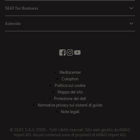
La mia SEAT
Leon
SEAT for Business
Cataloghi e listini prezzi
SEAT Service
Ateca
SEAT for Business
SEAT Occasioni Plus
Azienda
Accessori
Ricerca veicoli nuovi
Soluzioni di settore
Negozio di accessori
Elettromobilità
SEAT Connect
Contatto
Newsletter
Vivere con creatività
Offerte stagionali
Giro di prova
In movimento verso il futuro
Negozio di accessori
News ed eventi
Ricerca partner SEAT
Mediacenter
Il nostro percorso
Colophon
Ruote complete invernali
Politica sui cookie
Segnalazioni protette
Mappa del sito
Protezione dei dati
Dichiarazione contro la schiavitù moderna
Normative privacy sui sistemi di guida
WLTP
Note legali
Codice di condotta
© SEAT, S.A.U. 2026 – Tutti i diritti riservati. Sito web gestito da AMAG
Colophon
Import AG. Alcuni contenuti sono di proprietà di AMAG Import AG.