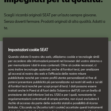
Scegli i ricambi originali SEAT per un’auto sempre giovane.
Senza doverti fermare. Prodotti originali di alta qualità. Adatti a
te.
Impostazioni cookie SEAT
I vantaggi
Quando visitate il nostro sito web, utilizziamo cookie e tecnologie simili
per accedere alle informazioni presenti nel browser del vostro sistema o
L’originalità.
per memorizzare i dati in esso contenuti. Oltre ai cookie necessari, ci
sono inoltre tecnologie opzionali, anche di fornitori terzi, per analizzare
gli accessi al nostro sito web e l’efficacia delle nostre misure
pubblicitarie nonché per creare profili utente personalizzati al fine di
potervi presentare pubblicità più personalizzate sui nostri siti web e sui siti
di fornitori terzi nonché per scopi propri di terzi. I dati possono essere
trattati anche in Paesi al di fuori della Svizzera e dell’UE con un livello di
protezione dei dati inferiore (ad es. USA) e per i quali, nonostante le
regolamentazioni contrattuali di ampia portata, non si può escludere il
rischio di accesso da parte delle autorità statali e possibilità di ricorso
limitate. Cliccando su [Accetta tutti i cookie] accettate questi trattamenti