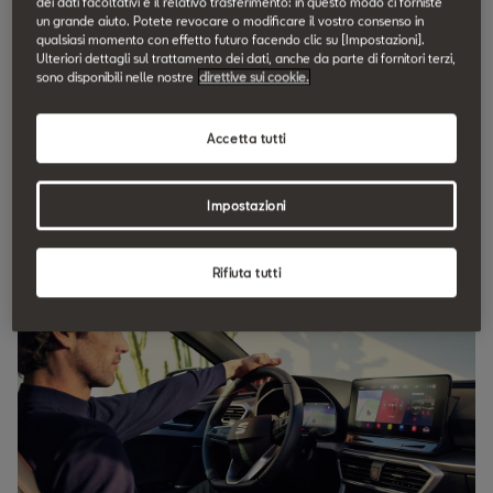
dei dati facoltativi e il relativo trasferimento: in questo modo ci forniste
un grande aiuto. Potete revocare o modificare il vostro consenso in
qualsiasi momento con effetto futuro facendo clic su [Impostazioni].
Ulteriori dettagli sul trattamento dei dati, anche da parte di fornitori terzi,
sono disponibili nelle nostre
direttive sui cookie.
Accetta tutti
Noi siamo autentici
Impostazioni
Solo ricambi originali per ogni assistenza e riparazione.
Rifiuta tutti
L’autenticità conta.