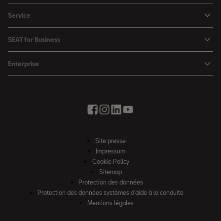
Ibiza
Configuratuer
Service
Leon
Offres
Ma SEAT
Leon Sportstourer
SEAT for Business
Catalogues & les listes de prix
SEAT Service
Ateca
SEAT for Business
SEAT Occasion Plus
Enterprise
Accessoires automobiles
Véhicules en stock
Offres
Boutique d'accessoires
Mobilité électrique
SEAT Connect
Solutions par branche
Newsletter
La ville de la créativité
Offres saisonnières
Contact
Essai Routier
Vous faire avancer avec SEAT
Boutique d'accessoires
Auto école
News & Events
Partenair SEAT
Site presse
Notre chemin
Impressum
Roues d’hiver complètes
Cookie Policy
Code de conduite
Sitemap
Protection des données
Loi sur l’esclavage moderne
Protection des données systèmes d'aide à la conduite
WLTP – Une nouvelle norme
Mentions légales
Code de conduite