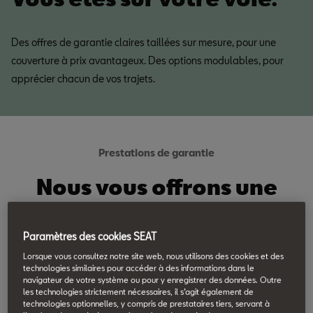
Des offres de garantie claires taillées sur mesure, pour une
couverture à prix avantageux. Des options modulables, pour
apprécier chacun de vos trajets.
Prestations de garantie
Nous vous offrons une
garantie complète.
Paramètres des cookies SEAT
Lorsque vous consultez notre site web, nous utilisons des cookies et des
technologies similaires pour accéder à des informations dans le
navigateur de votre système ou pour y enregistrer des données. Outre
Conditions générales garantie
les technologies strictement nécessaires, il s’agit également de
technologies optionnelles, y compris de prestataires tiers, servant à