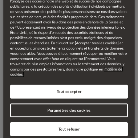
l’analyse des accès à notre site web et du succès de nos campagnes
publicitaires, à la création des profils d’utilisation individuels permettant
de vous présenter des publicités plus personnalisées sur nos sites web et
sur les sites de tiers, et à des finalités propres de tiers. Ces traitements
peuvent également avoir lieu dans des pays en dehors de la Suisse et
de l’UE présentant un niveau de protection des données inférieur (p. ex.
États-Unis), où le risque d’un accès des autorités étatiques et de
possibilités de recours limitées n’est pas exclu malgré des dispositions
contractuelles étendues. En cliquant sur [Accepter tous les cookies] et
en acceptant ainsi ces traitements optionnels et transferts de données,
vous nous aidez. Vous pouvez à tout moment révoquer ou modifier votre
consentement avec effet futur en cliquant sur [Paramètres]. Vous
Nous vous proposons une sélection de prestations de
trouverez de plus amples informations sur le traitement des données, y
compris par des prestataires tiers, dans notre politique en
matière de
garantie correspondant à vos besoins, selon l’âge et le
cookies.
kilométrage de votre véhicule. Vous choisissez simplement
celles qui vous correspondent le mieux et vous n’avez plus à
Tout accepter
vous soucier de rien.
Paramètres des cookies
À partir de 08/2026
Tout refuser