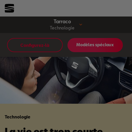
Tarraco
Technologie
Modèles spéciaux
Configurez-là
SEAT
Technologie
La vie est trop courte.