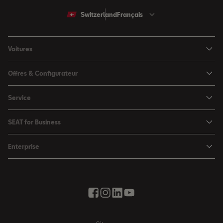
Switzerland
Français
Voitures
Arona
Offres & Configurateur
Ibiza
Configuratuer
Service
Leon
Offres
Ma SEAT
Leon Sportstourer
SEAT for Business
Catalogues & les listes de prix
SEAT Service
Ateca
SEAT for Business
SEAT Occasion Plus
Enterprise
Accessoires automobiles
Véhicules en stock
Offres
Boutique d'accessoires
Mobilité électrique
SEAT Connect
Solutions par branche
Newsletter
La ville de la créativité
Offres saisonnières
Contact
Essai Routier
Vous faire avancer avec SEAT
Boutique d'accessoires
Auto école
News & Events
Partenair SEAT