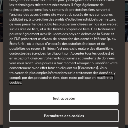
les technologies strictement nécessaires, il s’agit également de
technologies optionnelles, y compris de prestataires tiers, servant à
l’analyse des accès à notre site web et du succès de nos campagnes
publicitaires, à la création des profils d’utilisation individuels permettant
de vous présenter des publicités plus personnalisées sur nos sites web et
sur les sites de tiers, et à des finalités propres de tiers. Ces traitements
peuvent également avoir lieu dans des pays en dehors de la Suisse et
de l’UE présentant un niveau de protection des données inférieur (p. ex.
États-Unis), où le risque d’un accès des autorités étatiques et de
possibilités de recours limitées n’est pas exclu malgré des dispositions
contractuelles étendues. En cliquant sur [Accepter tous les cookies] et
Park Assist & Top View Camera
en acceptant ainsi ces traitements optionnels et transferts de données,
vous nous aidez. Vous pouvez à tout moment révoquer ou modifier votre
Un gros SUV. Petit effort.
consentement avec effet futur en cliquant sur [Paramètres]. Vous
trouverez de plus amples informations sur le traitement des données, y
compris par des prestataires tiers, dans notre politique en
matière de
cookies.
Avec une caméra de surveillance 360˚, des capteurs avancés et
une direction automatique, la SEAT Tarraco fait du
Tout accepter
stationnement un jeu d'enfant.
Paramètres des cookies