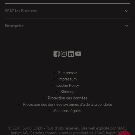
Offres
Ma SEAT
Leon Sportstourer
SEAT for Business
Catalogues & les listes de prix
SEAT Service
Ateca
SEAT for Business
SEAT Occasion Plus
Enterprise
Accessoires automobiles
Véhicules en stock
Offres
Boutique d'accessoires
Mobilité électrique
SEAT Connect
Solutions par branche
Newsletter
La ville de la créativité
Offres saisonnières
Contact
Essai Routier
Vous faire avancer avec SEAT
Boutique d'accessoires
Auto école
News & Events
Partenair SEAT
Site presse
Notre chemin
Impressum
Roues d’hiver complètes
Cookie Policy
Code de conduite
Sitemap
Protection des données
Loi sur l’esclavage moderne
Protection des données systèmes d'aide à la conduite
WLTP – Une nouvelle norme
Mentions légales
Code de conduite
© SEAT, S.A.U. 2026 – Tous droits réservés. Site web exploité par AMAG
Impressum
Import AG. Certains contenus sont la propriété de AMAG Import AG.
Essai
Part
Conf
News