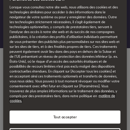
Lorsque vous consultez notre site web, nous utilisons des cookies et des
technologies similaires pour accéder à des informations dans le
navigateur de votre système ou pour y enregistrer des données. Outre
Tout en réduisant les émissions de CO2 et en diminuant vos
les technologies strictement nécessaires, il s’agit également de
coûts, les moteurs électriques offrent une expérience de
technologies optionnelles, y compris de prestataires tiers, servant à
l’analyse des accès à notre site web et du succès de nos campagnes
conduite plus raffinée et une accélération plus vive.
publicitaires, à la création des profils d’utilisation individuels permettant
de vous présenter des publicités plus personnalisées sur nos sites web et
sur les sites de tiers, et à des finalités propres de tiers. Ces traitements
peuvent également avoir lieu dans des pays en dehors de la Suisse et
de l’UE présentant un niveau de protection des données inférieur (p. ex.
États-Unis), où le risque d’un accès des autorités étatiques et de
Conduite électrique
possibilités de recours limitées n’est pas exclu malgré des dispositions
contractuelles étendues. En cliquant sur [Accepter tous les cookies] et
Vos avantages en un coup
en acceptant ainsi ces traitements optionnels et transferts de données,
vous nous aidez. Vous pouvez à tout moment révoquer ou modifier votre
d'œil.
consentement avec effet futur en cliquant sur [Paramètres]. Vous
trouverez de plus amples informations sur le traitement des données, y
compris par des prestataires tiers, dans notre politique en
matière de
cookies.
Avantages prix.
Tout accepter