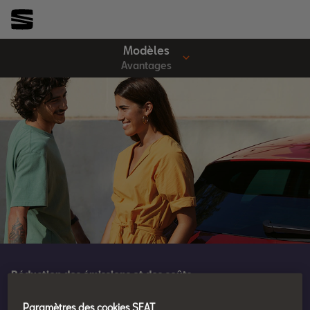
Modèles
Avantages
Réduction des émissions et des coûts
Convaincant.
Paramètres des cookies SEAT