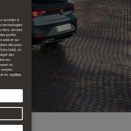
our accéder à
es technologies
 tiers, servant
des profils
es web et sur
u dans des pays
États-Unis), où
malgré des
nsi ces
voquer ou
s amples
que en
matière