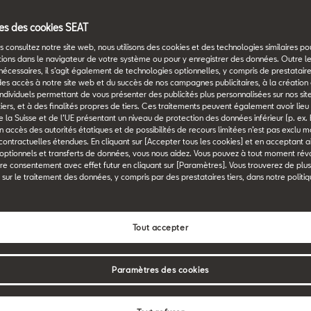
s des cookies SEAT
 consultez notre site web, nous utilisons des cookies et des technologies similaires p
tions dans le navigateur de votre système ou pour y enregistrer des données. Outre l
hnologique
nécessaires, il s’agit également de technologies optionnelles, y compris de prestataires
des accès à notre site web et du succès de nos campagnes publicitaires, à la création 
n individuels permettant de vous présenter des publicités plus personnalisées sur nos sit
 tiers, et à des finalités propres de tiers. Ces traitements peuvent également avoir lie
 la Suisse et de l’UE présentant un niveau de protection des données inférieur (p. ex. 
un accès des autorités étatiques et de possibilités de recours limitées n’est pas exclu 
 contractuelles étendues. En cliquant sur [Accepter tous les cookies] et en acceptant ai
 optionnels et transferts de données, vous nous aidez. Vous pouvez à tout moment ré
re consentement avec effet futur en cliquant sur [Paramètres]. Vous trouverez de plu
 sur le traitement des données, y compris par des prestataires tiers, dans notre politi
Tout accepter
Paramètres des cookies