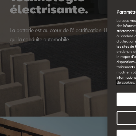
électrisante.
Paramètre
Lorsque vous
des informa
La batterie est au cœur de l’électrification. Un jalon tec
strictement 
à l’analyse 
qui la conduite automobile.
d’utilisatio
les sites de
en dehors de
le risque d’
dispositions
traitements
modifier vot
informations
de cookies.