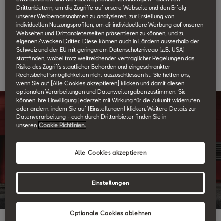
Drittanbietern, um die Zugriffe auf unsere Webseite und den Erfolg
haben. Ihre Abmeldung wurde soeben erfolgreich durchgeführt.
unserer Werbemassnahmen zu analysieren, zur Erstellung von
Möchten Sie den Newsletter zu einem späteren Zeitpunkt wieder
individuellen Nutzungsprofilen, um dir individuellere Werbung auf unseren
Webseiten und Drittanbieterseiten präsentieren zu können, und zu
abonnieren, können Sie sich auf unserer Website jederzeit
eigenen Zwecken Dritter. Diese können auch in Ländern ausserhalb der
registrieren.
Schweiz und der EU mit geringerem Datenschutzniveau (z.B. USA)
stattfinden, wobei trotz weitreichender vertraglicher Regelungen das
Risiko des Zugriffs staatlicher Behörden und eingeschränkter
Rechtsbehelfsmöglichkeiten nicht auszuschliessen ist. Sie helfen uns,
wenn Sie auf [Alle Cookies akzeptieren] klicken und damit diesen
optionalen Verarbeitungen und Datenweitergaben zustimmen. Sie
können Ihre Einwilligung jederzeit mit Wirkung für die Zukunft widerrufen
oder ändern, indem Sie auf [Einstellungen] klicken. Weitere Details zur
Datenverarbeitung - auch durch Drittanbieter finden Sie in
Newsletter
unseren
Cookie Richtlinien.
Désabonnement
Alle Cookies akzeptieren
Newsletter.
Einstellungen
Optionale Cookies ablehnen