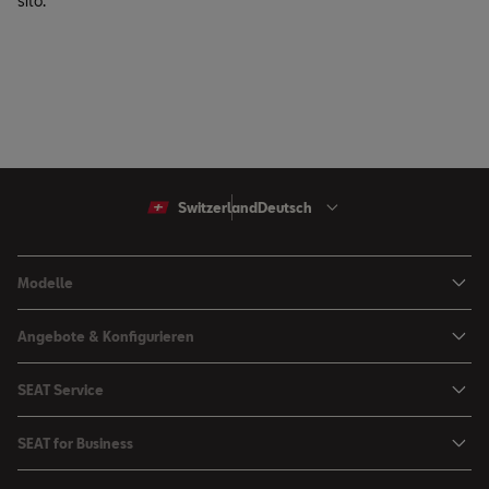
sito.
Switzerland
Deutsch
Modelle
Arona
Angebote & Konfigurieren
Ibiza
SEAT Konfigurator
SEAT Service
Leon Sportstourer
Angebote
Mein SEAT
Leon
SEAT for Business
Kataloge und Preislisten
SEAT Service
Ateca
SEAT for Business