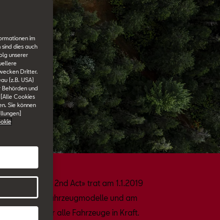
formationen im
 sind dies auch
olg unserer
uellere
wecken Dritter.
au (z.B. USA)
er Behörden und
 [Alle Cookies
en. Sie können
ellungen]
okie
ge.
Der «WLTP 2nd Act» trat am 1.1.2019
für neue Fahrzeugmodelle und am
1.9.2019 für alle Fahrzeuge in Kraft.