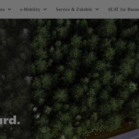
ren
e-Mobility
Service & Zubehör
SEAT for Busin
ard.