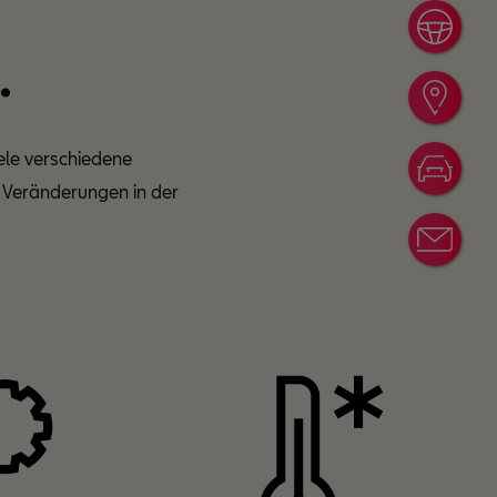
Prob
.
Händ
iele verschiedene
Konf
n Veränderungen in der
News