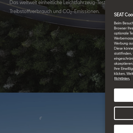
Das weltweit einheitliche Leichtfahrzeug-Testverfahren W
Treibstoffverbrauch und CO
-Emissionen.
2
SEAT Cook
Beim Besuch
Browser Ihr
optionale Te
Werbemassnah
Werbung auf
Diese könne
stattfinden,
eingeschränk
akzeptieren
Ihre Einwill
klicken. Wei
Richtlinien.