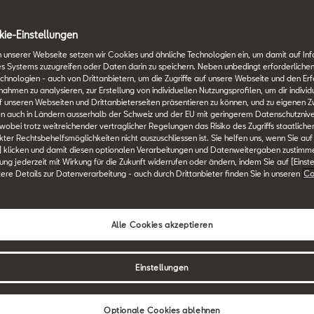
LTP misst
ie-Einstellungen
 unserer Webseite setzen wir Cookies und ähnliche Technologien ein, um damit auf In
es Systems zuzugreifen oder Daten darin zu speichern. Neben unbedingt erforderlichen
chnologien - auch von Drittanbietern, um die Zugriffe auf unsere Webseite und den Erf
men zu analysieren, zur Erstellung von individuellen Nutzungsprofilen, um dir individ
 unseren Webseiten und Drittanbieterseiten präsentieren zu können, und zu eigenen Z
n auch in Ländern ausserhalb der Schweiz und der EU mit geringerem Datenschutznive
 wobei trotz weitreichender vertraglicher Regelungen das Risiko des Zugriffs staatlich
ter Rechtsbehelfsmöglichkeiten nicht auszuschliessen ist. Sie helfen uns, wenn Sie auf
] klicken und damit diesen optionalen Verarbeitungen und Datenweitergaben zustimm
igung jederzeit mit Wirkung für die Zukunft widerrufen oder ändern, indem Sie auf [Einst
tere Details zur Datenverarbeitung - auch durch Drittanbieter finden Sie in unseren
Co
Alle Cookies akzeptieren
Hintergrund
Rechtsgrundla
Einstellungen
Die EU hat einen Zeitrahmen
Optionale Cookies ablehnen