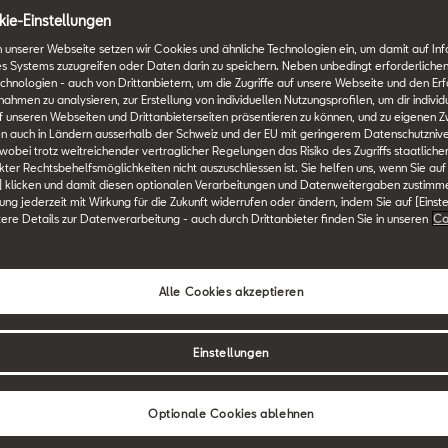
ie-Einstellungen
 unserer Webseite setzen wir Cookies und ähnliche Technologien ein, um damit auf In
es Systems zuzugreifen oder Daten darin zu speichern. Neben unbedingt erforderlichen
chnologien - auch von Drittanbietern, um die Zugriffe auf unsere Webseite und den Erf
men zu analysieren, zur Erstellung von individuellen Nutzungsprofilen, um dir individ
 unseren Webseiten und Drittanbieterseiten präsentieren zu können, und zu eigenen Z
n auch in Ländern ausserhalb der Schweiz und der EU mit geringerem Datenschutznive
 wobei trotz weitreichender vertraglicher Regelungen das Risiko des Zugriffs staatlich
ter Rechtsbehelfsmöglichkeiten nicht auszuschliessen ist. Sie helfen uns, wenn Sie auf
] klicken und damit diesen optionalen Verarbeitungen und Datenweitergaben zustimm
igung jederzeit mit Wirkung für die Zukunft widerrufen oder ändern, indem Sie auf [Einst
tere Details zur Datenverarbeitung - auch durch Drittanbieter finden Sie in unseren
Co
Alle Cookies akzeptieren
Einstellungen
Optionale Cookies ablehnen