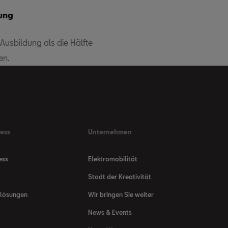
ung
 Ausbildung als die Hälfte
en.
ness
Unternehmen
ess
Elektromobilität
Stadt der Kreativität
nlösungen
Wir bringen Sie weiter
News & Events