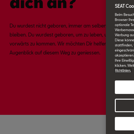
dich an?
SEAT Cook
Beim Besuch
Browser Ihr
optionale Te
Du wurdest nicht geboren, immer am selben Ort zu
Werbemassnah
bleiben. Du wurdest geboren, um zu leben, um
Werbung auf
Diese könne
vorwärts zu kommen. Wir möchten Dir helfen, jeden
stattfinden,
eingeschränk
Augenblick auf diesem Weg zu geniessen.
akzeptieren
Ihre Einwill
klicken. Wei
Richtlinien.