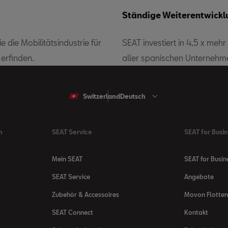
Ständige Weiterentwickl
ie die Mobilitätsindustrie für
SEAT investiert in 4,5 x mehr
 erfinden.
aller spanischen Unternehm
Switzerland
Deutsch
n
SEAT Service
SEAT for Busi
Mein SEAT
SEAT for Busin
SEAT Service
Angebote
Zubehör & Accessoires
Movon Flotte
SEAT Connect
Kontakt