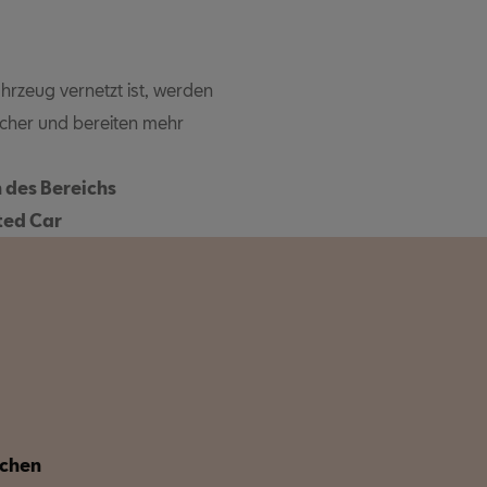
hrzeug vernetzt ist, werden
acher und bereiten mehr
n des Bereichs
ted Car
echen