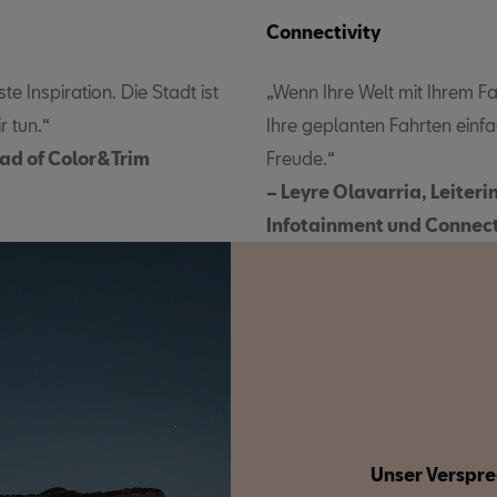
Connectivity
e Inspiration. Die Stadt ist
„Wenn Ihre Welt mit Ihrem Fa
r tun.“
Ihre geplanten Fahrten einf
ead of Color&Trim
Freude.“
–
Leyre Olavarria, Leiteri
Infotainment und Connec
Unser Verspr