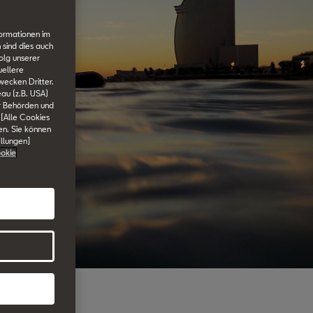
formationen im
 sind dies auch
olg unserer
uellere
wecken Dritter.
au (z.B. USA)
er Behörden und
 [Alle Cookies
en. Sie können
ellungen]
okie