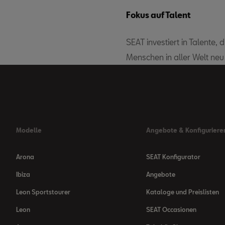
Fokus auf Talent
SEAT investiert in Talente, d
Menschen in aller Welt neu
Modelle
Angebote & Konfiguriere
Arona
SEAT Konfigurator
Ibiza
Angebote
Leon Sportstourer
Kataloge und Preislisten
Leon
SEAT Occasionen