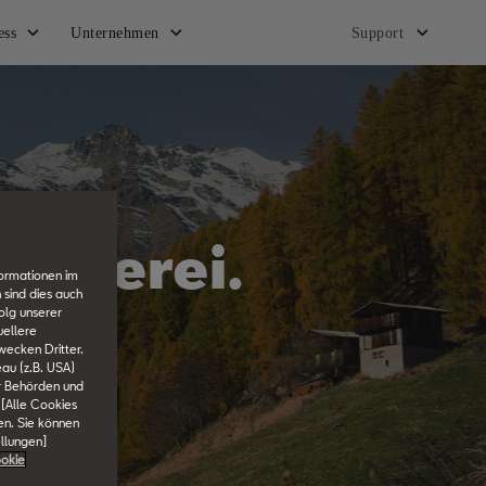
ess
Unternehmen
Support
klaverei.
formationen im
 sind dies auch
olg unserer
uellere
wecken Dritter.
au (z.B. USA)
er Behörden und
 [Alle Cookies
en. Sie können
ellungen]
okie