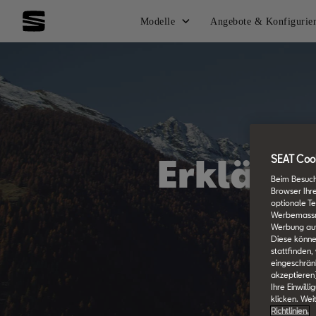
Modelle
Angebote & Konfigurie
Erklärun
SEAT Cook
Beim Besuch
Browser Ihr
optionale Te
Werbemassnah
Werbung auf
Diese könne
stattfinden,
eingeschränk
akzeptieren
Ihre Einwill
klicken. Wei
Richtlinien.