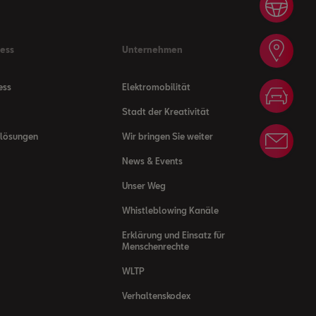
Prob
Händ
ness
Unternehmen
ess
Elektromobilität
Konf
Stadt der Kreativität
nlösungen
Wir bringen Sie weiter
News
News & Events
Unser Weg
Whistleblowing Kanäle
Erklärung und Einsatz für
Menschenrechte
WLTP
Verhaltenskodex