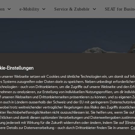
ren
e-Mobility
Service & Zubehör
SEAT for Busin
SEAT Versprechen
g zu moderner S
ie-Einstellungen
 unserer Webseite setzen wir Cookies und ähnliche Technologien ein, um damit auf In
es Systems zuzugreifen oder Daten darin zu speichern. Neben unbedingt erforderlichen
chnologien - auch von Drittanbietern, um die Zugriffe auf unsere Webseite und den Erf
men zu analysieren, zur Erstellung von individuellen Nutzungsprofilen, um dir individ
 unseren Webseiten und Drittanbieterseiten präsentieren zu können, und zu eigenen Z
n auch in Ländern ausserhalb der Schweiz und der EU mit geringerem Datenschutznive
 wobei trotz weitreichender vertraglicher Regelungen das Risiko des Zugriffs staatlich
ter Rechtsbehelfsmöglichkeiten nicht auszuschliessen ist. Sie helfen uns, wenn Sie auf
] klicken und damit diesen optionalen Verarbeitungen und Datenweitergaben zustimm
igung jederzeit mit Wirkung für die Zukunft widerrufen oder ändern, indem Sie auf [Einst
tere Details zur Datenverarbeitung - auch durch Drittanbieter finden Sie in unseren
Co