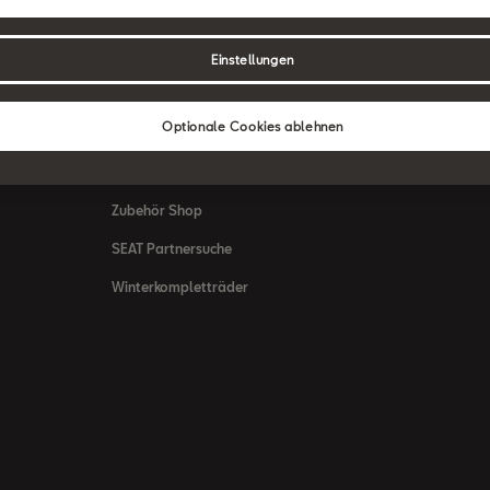
Mein SEAT
SEAT for Busin
SEAT Service
Angebote
Einstellungen
Zubehör & Accessoires
Movon Flotte
Optionale Cookies ablehnen
SEAT Connect
Kontakt
Saisonale Angebote
Fahrschule
Zubehör Shop
SEAT Partnersuche
Winterkompletträder