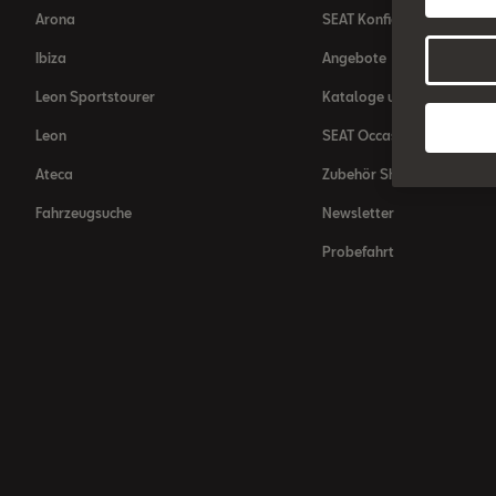
Arona
SEAT Konfigurator
Ibiza
Angebote
Leon Sportstourer
Kataloge und Preislisten
Leon
SEAT Occasionen
Ateca
Zubehör Shop
Fahrzeugsuche
Newsletter
Probefahrt