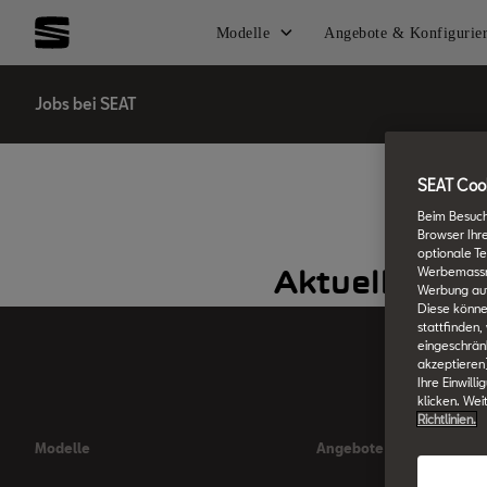
Modelle
Angebote & Konfigurie
Jobs bei SEAT
SEAT Cook
Beim Besuch
Browser Ihr
optionale Te
Werbemassnah
Werbung auf
Diese könne
stattfinden,
eingeschränk
akzeptieren
Ihre Einwill
klicken. Wei
Richtlinien.
Modelle
Angebote & Konfiguriere