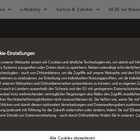
ren
e-Mobility
Service & Zubehör
SEAT for Busin
ie-Einstellungen
 unserer Webseite setzen wir Cookies und ähnliche Technologien ein, um damit auf In
es Systems zuzugreifen oder Daten darin zu speichern. Neben unbedingt erforderlichen
chnologien - auch von Drittanbietern, um die Zugriffe auf unsere Webseite und den Erf
men zu analysieren, zur Erstellung von individuellen Nutzungsprofilen, um dir individ
 unseren Webseiten und Drittanbieterseiten präsentieren zu können, und zu eigenen Z
n auch in Ländern ausserhalb der Schweiz und der EU mit geringerem Datenschutznive
 wobei trotz weitreichender vertraglicher Regelungen das Risiko des Zugriffs staatlich
ter Rechtsbehelfsmöglichkeiten nicht auszuschliessen ist. Sie helfen uns, wenn Sie auf
] klicken und damit diesen optionalen Verarbeitungen und Datenweitergaben zustimm
Switzerland
Deutsch
igung jederzeit mit Wirkung für die Zukunft widerrufen oder ändern, indem Sie auf [Einst
tere Details zur Datenverarbeitung - auch durch Drittanbieter finden Sie in unseren
Co
n
SEAT Service
SEAT for Busi
Alle Cookies akzeptieren