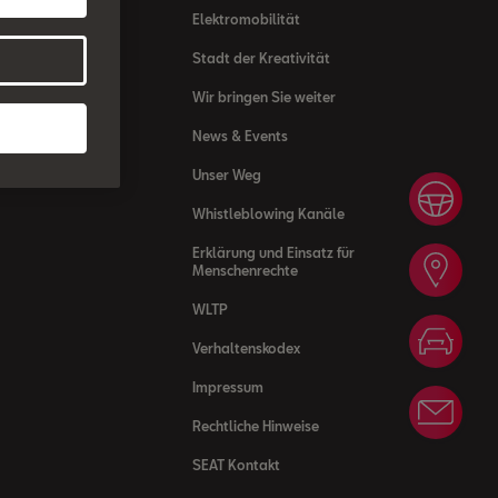
ess
Elektromobilität
Stadt der Kreativität
nlösungen
Wir bringen Sie weiter
News & Events
Unser Weg
Prob
Whistleblowing Kanäle
Erklärung und Einsatz für
Händ
Menschenrechte
WLTP
Konf
Verhaltenskodex
Impressum
News
Rechtliche Hinweise
SEAT Kontakt