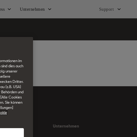
ess
Unternehmen
Support
formationen im
 sind dies auch
olg unserer
uellere
wecken Dritter.
au (z.B. USA)
er Behörden und
 [Alle Cookies
en. Sie können
ellungen]
okie
ness
Unternehmen