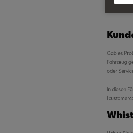
Verf
Kund
Gab es Prob
Fahrzeug ge
oder Servic
In diesen Fä
(customerca
Whis