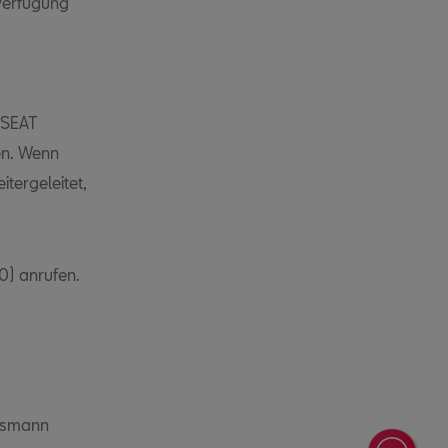
 Verfügung
 SEAT
en. Wenn
itergeleitet,
0) anrufen.
udsmann