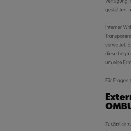
Verfügung. 
gestellten i
Interner W
Transparenc
verwaltet. 
diese begrün
um eine Ermi
Für Fragen 
Exter
OMBU
Zusätzlich