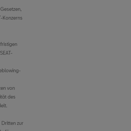
 Gesetzen,
AT-Konzerns
ristigen
 SEAT-
leblowing-
zen von
ität des
elt.
Dritten zur