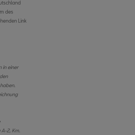
utschland
em des
henden Link
in einer
rden
 haben.
eichnung
e
a A-2, Km.