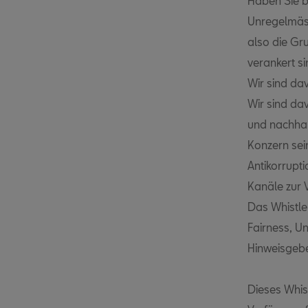
Haben Sie b
Unregelmäs
also die Gr
verankert s
Wir sind da
Wir sind da
und nachhal
Konzern sei
Antikorrupti
Kanäle zur 
Das Whistle
Fairness, U
Hinweisgebe
Dieses Whis