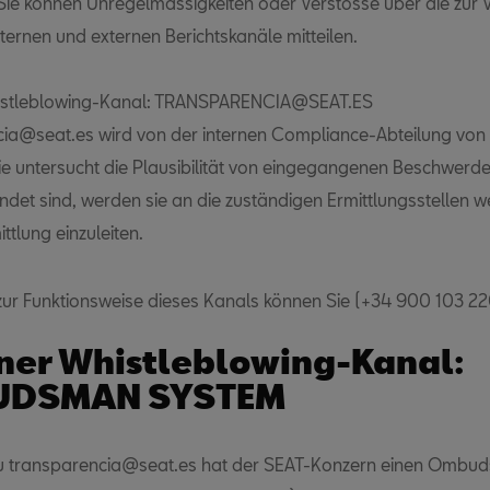
Sie können Unregelmässigkeiten oder Verstösse über die zur
nternen und externen Berichtskanäle mitteilen.
histleblowing-Kanal: TRANSPARENCIA@SEAT.ES
ia@seat.es wird von der internen Compliance-Abteilung von
Sie untersucht die Plausibilität von eingegangenen Beschwerd
det sind, werden sie an die zuständigen Ermittlungsstellen we
ttlung einzuleiten.
zur Funktionsweise dieses Kanals können Sie (+34 900 103 22
ner Whistleblowing-Kanal:
DSMAN SYSTEM
 zu transparencia@seat.es hat der SEAT-Konzern einen Omb