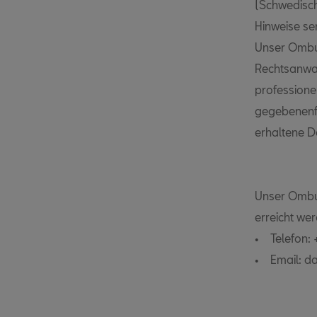
(Schwedisch
Hinweise se
Unser Ombud
Rechtsanwal
professionel
gegebenenfa
erhaltene D
Unser Ombu
erreicht we
• Telefon:
• Email: d