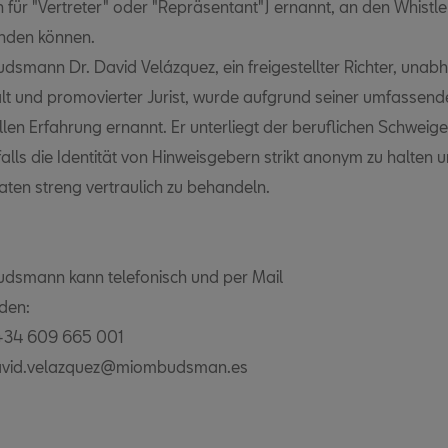
 für "Vertreter" oder "Repräsentant") ernannt, an den Whistl
nden können.
smann Dr. David Velázquez, ein freigestellter Richter, unab
t und promovierter Jurist, wurde aufgrund seiner umfassend
len Erfahrung ernannt. Er unterliegt der beruflichen Schweige
lls die Identität von Hinweisgebern strikt anonym zu halten 
aten streng vertraulich zu behandeln.
dsmann kann telefonisch und per Mail
rden:
 +34 609 665 001
avid.velazquez@miombudsman.es