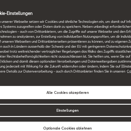
ie-Einstellungen
 unserer Webseite setzen wir Cookies und ähnliche Technologien ein, um damit auf In
es Systems zuzugreifen oder Daten darin zu speichern. Neben unbedingt erforderlichen
chnologien - auch von Drittanbietern, um die Zugriffe auf unsere Webseite und den Erf
men zu analysieren, zur Erstellung von individuellen Nutzungsprofilen, um dir individ
EAT-Konzern bekennt sich z
 unseren Webseiten und Drittanbieterseiten präsentieren zu können, und zu eigenen Z
n auch in Ländern ausserhalb der Schweiz und der EU mit geringerem Datenschutznive
 Reihe von
 wobei trotz weitreichender vertraglicher Regelungen das Risiko des Zugriffs staatlich
ter Rechtsbehelfsmöglichkeiten nicht auszuschliessen ist. Sie helfen uns, wenn Sie auf
ltensgrundsätzen. Dabei sin
] klicken und damit diesen optionalen Verarbeitungen und Datenweitergaben zustimm
igung jederzeit mit Wirkung für die Zukunft widerrufen oder ändern, indem Sie auf [Einst
ationale und internationale
tere Details zur Datenverarbeitung - auch durch Drittanbieter finden Sie in unseren
Co
zgebung sowie interne
immungen des Unternehmens
Alle Cookies akzeptieren
olkswagen-Konzerns verbind
iesem Grund stellen wir uns
Einstellungen
n, Geschäftspartnern und
en folgende Angaben zur
Optionale Cookies ablehnen