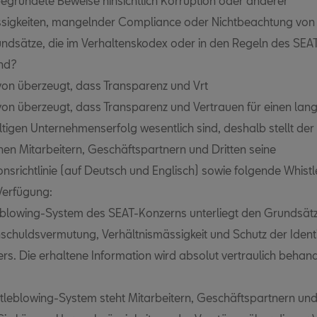
egründete Beweise hinsichtlich Korruption oder anderer
sigkeiten, mangelnder Compliance oder Nichtbeachtung von
undsätze, die im Verhaltenskodex oder in den Regeln des SE
ind?
von überzeugt, dass Transparenz und Vrt
von überzeugt, dass Transparenz und Vertrauen für einen langf
tigen Unternehmenserfolg wesentlich sind, deshalb stellt der
nen Mitarbeitern, Geschäftspartnern und Dritten seine
onsrichtlinie (auf Deutsch und Englisch) sowie folgende Whist
Verfügung:
blowing-System des SEAT-Konzerns unterliegt den Grundsät
nschuldsvermutung, Verhältnismässigkeit und Schutz der Ident
rs. Die erhaltene Information wird absolut vertraulich behand
tleblowing-System steht Mitarbeitern, Geschäftspartnern und 