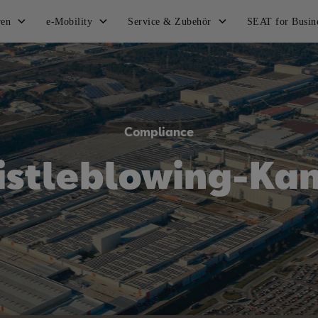
ren
e-Mobility
Service & Zubehör
SEAT for Busin
Compliance
stleblowing-Ka