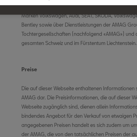
Diese Website enthält Informationen über Fahrzeug
Marken Volkswagen, Audi, SEAT, ŠKODA, Volkswage
Bentley sowie über Dienstleistungen der AMAG Gr
Tochtergesellschaften (nachfolgend «AMAG») und d
gesamten Schweiz und im Fürstentum Liechtenstein.
Preise
Die auf dieser Webseite enthaltenen Informationen 
AMAG dar. Die Preisinformationen, die auf dieser W
Webseite zugänglich sind, dienen allein Information
bindendes Angebot für den Verkauf von etwaigen Pr
angegebenen Preisen handelt es sich zudem um un
der AMAG, die von den tatsächlichen Preisen der a