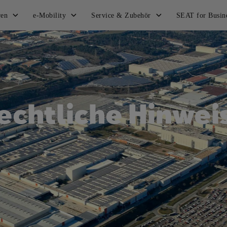
ren
e-Mobility
Service & Zubehör
SEAT for Busin
echtliche Hinwei