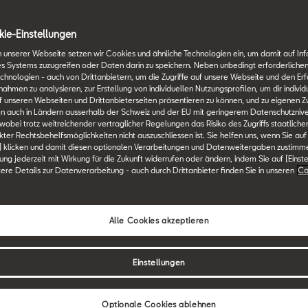
ie-Einstellungen
 unserer Webseite setzen wir Cookies und ähnliche Technologien ein, um damit auf In
es Systems zuzugreifen oder Daten darin zu speichern. Neben unbedingt erforderlichen
chnologien - auch von Drittanbietern, um die Zugriffe auf unsere Webseite und den Erf
men zu analysieren, zur Erstellung von individuellen Nutzungsprofilen, um dir individ
 unseren Webseiten und Drittanbieterseiten präsentieren zu können, und zu eigenen Z
n auch in Ländern ausserhalb der Schweiz und der EU mit geringerem Datenschutznive
Version vom 4. Dezember 2020
 wobei trotz weitreichender vertraglicher Regelungen das Risiko des Zugriffs staatlich
ter Rechtsbehelfsmöglichkeiten nicht auszuschliessen ist. Sie helfen uns, wenn Sie auf
] klicken und damit diesen optionalen Verarbeitungen und Datenweitergaben zustimm
Durch den Zugriff und die Verwendung der Webseite
igung jederzeit mit Wirkung für die Zukunft widerrufen oder ändern, indem Sie auf [Einst
tere Details zur Datenverarbeitung - auch durch Drittanbieter finden Sie in unseren
Co
aufgeführten Bestimmungen ohne Einschränkungen
an. Der Zugriff auf die Webseite unterliegt sowohl
rechtlichen Hinweisen als auch den derzeit gültigen
Alle Cookies akzeptieren
Einstellungen
Inhalt
Optionale Cookies ablehnen