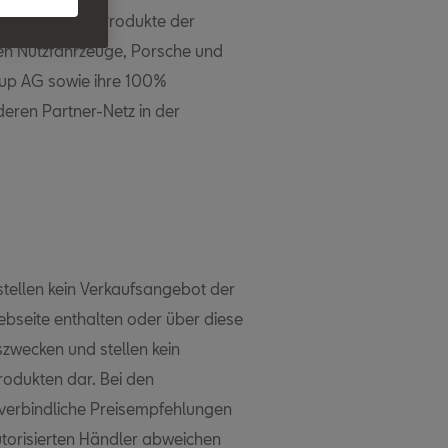
e und weitere Produkte der
n Nutzfahrzeuge, Porsche und
oup AG sowie ihre 100%
eren Partner-Netz in der
stellen kein Verkaufsangebot der
ebseite enthalten oder über diese
szwecken und stellen kein
odukten dar. Bei den
verbindliche Preisempfehlungen
utorisierten Händler abweichen