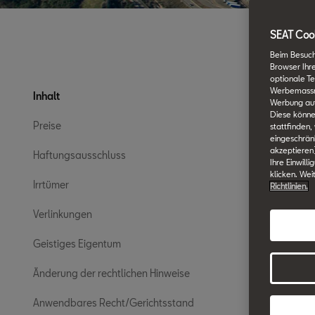
SEAT Cook
Beim Besuch
Browser Ihr
optionale Te
Werbemassnah
Inhalt
Werbung auf
Diese könne
Preise
stattfinden,
eingeschränk
akzeptieren
Haftungsausschluss
Ihre Einwill
klicken. Wei
Irrtümer
Richtlinien.
Verlinkungen
Geistiges Eigentum
Änderung der rechtlichen Hinweise
Anwendbares Recht/Gerichtsstand