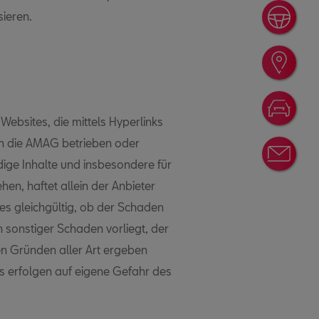
sieren.
Prob
Händ
Konf
Websites, die mittels Hyperlinks
ch die AMAG betrieben oder
News
ndige Inhalte und insbesondere für
hen, haftet allein der Anbieter
es gleichgültig, ob der Schaden
ein sonstiger Schaden vorliegt, der
en Gründen aller Art ergeben
es erfolgen auf eigene Gefahr des