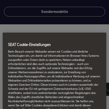
Sondermodelle
Gestalte deinen SEAT Leon
SEAT Cookie-Einstellungen
Triff deine Wahl. Wähle deine bevorzugte
Beim Besuch unserer Webseite setzen wir Cookies und ähnliche
Karosseriefarbe und deine eigene Kombination aus
Technologien ein, um damit auf Informationen im Browser Ihres Systems
zuzugreifen oder Daten darin zu speichern. Neben unbedingt
Leichtmetallrädern.
erforderlichen sind dies auch optionale Technologien - auch von
Drittanbietern, um die Zugriffe auf unsere Webseite und den Erfolg
Farben
Räder
unserer Werbemassnahmen zu analysieren, zur Erstellung von
individuellen Nutzungsprofilen, um dir individuellere Werbung auf unseren
Webseiten und Drittanbieterseiten präsentieren zu können, und zu
eigenen Zwecken Dritter. Diese können auch in Ländern ausserhalb der
Schweiz und der EU mit geringerem Datenschutzniveau (z.B. USA)
stattfinden, wobei trotz weitreichender vertraglicher Regelungen das
Risiko des Zugriffs staatlicher Behörden und eingeschränkter
Rechtsbehelfsmöglichkeiten nicht auszuschliessen ist. Sie helfen uns,
Desire Red
wenn Sie auf [Alle Cookies akzeptieren] klicken und damit diesen