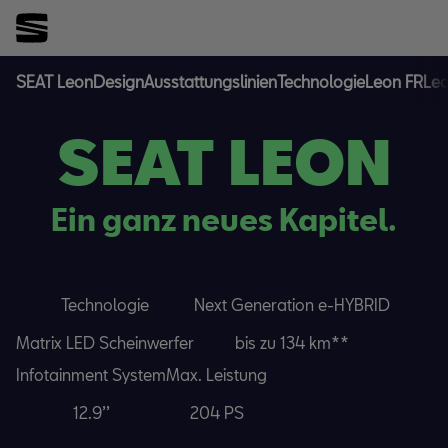
SEAT Leon
Design
Ausstattungslinien
Technologie
Leon FR
Leo
SEAT LEON
Ein ganz neues Kapitel.
Technologie
Next Generation e-HYBRID
Matrix LED Scheinwerfer
bis zu 134
km**
Infotainment System
Max. Leistung
12.9’’
204
PS