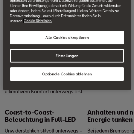
optionalen Verarbeitungen und Datenweitergaben zustimmen. Sie
Special Metallic
können Ihre Einwilligung jederzeit mit Wirkung für die Zukunft widerrufen
oder ändern, indem Sie auf [Einstellungen] klicken. Weitere Details zur
Datenverarbeitung - auch durch Drittanbieter finden Sie in
unseren
Cookie Richtlinien.
Jetzt konfigurieren
Alle Cookies akzeptieren
Einstellungen
Eigenschaften des SEAT
Leon Plug-in HYBRID
Optionale Cookies ablehnen
Aufladen, glühen und losfahren, während du in
ultimativem Komfort unterwegs bist.
Coast-to-Coast-
Anhalten und 
Beleuchtung in Full-LED
Energie tanke
Unwiderstehlich stilvoll unterwegs –
Bei jedem Bremsvorg