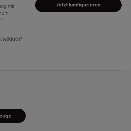
Jetzt konfigurieren
ng mit
mart
"*
stelldach*
zeuge