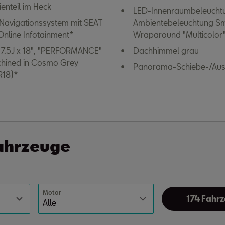
enteil im Heck
LED-Innenraumbeleuchtu
Navigationssystem mit SEAT
Ambientebeleuchtung S
nline Infotainment*
Wraparound "Multicolor
 7.5J x 18", "PERFORMANCE"
Dachhimmel grau
hined in Cosmo Grey
Panorama-Schiebe-/Aus
R18)*
fahrzeuge
Motor
174 Fahr