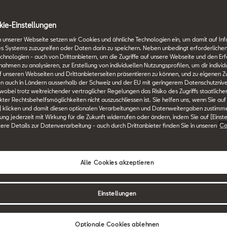
ogie
Max. Leistung
ie-Einstellungen
ix LED
204 PS
 unserer Webseite setzen wir Cookies und ähnliche Technologien ein, um damit auf In
es Systems zuzugreifen oder Daten darin zu speichern. Neben unbedingt erforderlichen
chnologien - auch von Drittanbietern, um die Zugriffe auf unsere Webseite und den Erf
inwerfer
men zu analysieren, zur Erstellung von individuellen Nutzungsprofilen, um dir individ
 unseren Webseiten und Drittanbieterseiten präsentieren zu können, und zu eigenen Z
n auch in Ländern ausserhalb der Schweiz und der EU mit geringerem Datenschutznive
 wobei trotz weitreichender vertraglicher Regelungen das Risiko des Zugriffs staatlich
ter Rechtsbehelfsmöglichkeiten nicht auszuschliessen ist. Sie helfen uns, wenn Sie auf
] klicken und damit diesen optionalen Verarbeitungen und Datenweitergaben zustimm
igung jederzeit mit Wirkung für die Zukunft widerrufen oder ändern, indem Sie auf [Einst
tere Details zur Datenverarbeitung - auch durch Drittanbieter finden Sie in unseren
Co
 Leon
Alle Cookies akzeptieren
Einstellungen
Optionale Cookies ablehnen