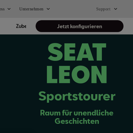
ess
Unternehmen
Support
Zubehör
SEAT Service
Jetzt konfigurieren
SEAT
LEON
Sportstourer
Raum für unendliche
Geschichten