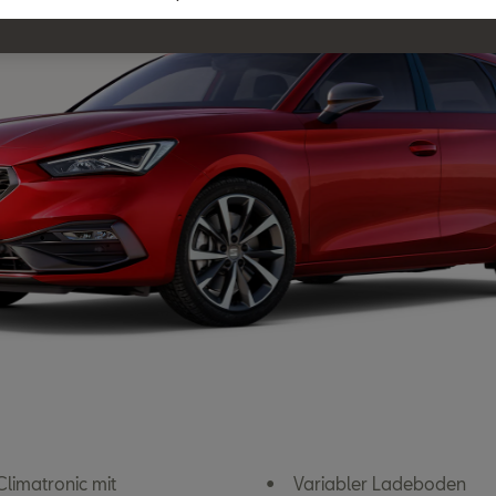
limatronic mit
Variabler Ladeboden