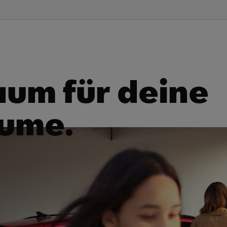
um für deine
äume.