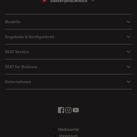
Switzerland
Deutsch
Modelle
Arona
Angebote & Konfigurieren
Ibiza
SEAT Konfigurator
SEAT Service
Leon Sportstourer
Angebote
Mein SEAT
Leon
SEAT for Business
Kataloge und Preislisten
SEAT Service
Ateca
SEAT for Business
SEAT Occasionen
Unternehmen
Zubehör & Accessoires
Fahrzeugsuche
Angebote
Zubehör Shop
Elektromobilität
SEAT Connect
Movon Flottenlösungen
Newsletter
Stadt der Kreativität
Saisonale Angebote
Kontakt
Probefahrt
Wir bringen Sie weiter
Zubehör Shop
Fahrschule
News & Events
SEAT Partnersuche
Mediacenter
Unser Weg
Impressum