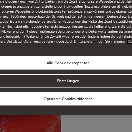
chnologien - auch von Drittanbietern, um die Zugriffe auf unsere Webseite und den Erf
men zu analysieren, zur Erstellung von individuellen Nutzungsprofilen, um dir individ
 unseren Webseiten und Drittanbieterseiten präsentieren zu können, und zu eigenen Z
n auch in Ländern ausserhalb der Schweiz und der EU mit geringerem Datenschutznive
 wobei trotz weitreichender vertraglicher Regelungen das Risiko des Zugriffs staatlich
ter Rechtsbehelfsmöglichkeiten nicht auszuschliessen ist. Sie helfen uns, wenn Sie auf
] klicken und damit diesen optionalen Verarbeitungen und Datenweitergaben zustimm
igung jederzeit mit Wirkung für die Zukunft widerrufen oder ändern, indem Sie auf [Einst
tere Details zur Datenverarbeitung - auch durch Drittanbieter finden Sie in unseren
Co
Alle Cookies akzeptieren
Einstellungen
Optionale Cookies ablehnen