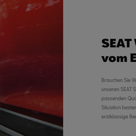
SEAT 
vom E
Brauchen Sie Wi
unseren SEAT Se
passenden Quali
Situation beste
erstklassige Be