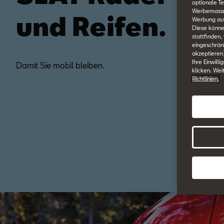
optionale Te
Werbemassnah
und Reifen.
Werbung auf
Diese könne
stattfinden,
eingeschränk
akzeptieren
Ihre Einwill
Damit Sie mobil bleiben.
klicken. Wei
Richtlinien.