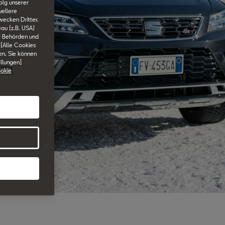
olg unserer
uellere
wecken Dritter.
au (z.B. USA)
er Behörden und
 [Alle Cookies
en. Sie können
ellungen]
okie