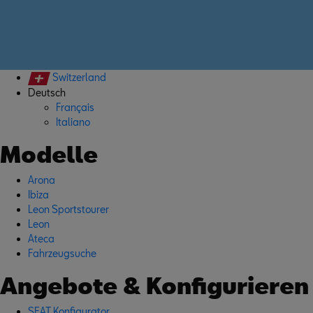
Switzerland
Deutsch
Français
Italiano
Modelle
Arona
Ibiza
Leon Sportstourer
Leon
Ateca
Fahrzeugsuche
Angebote & Konfigurieren
SEAT Konfigurator