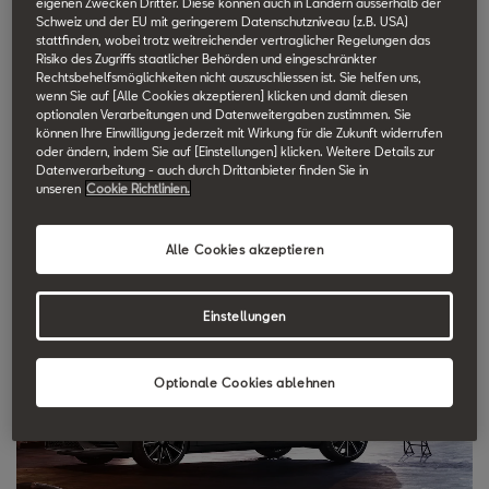
eigenen Zwecken Dritter. Diese können auch in Ländern ausserhalb der
dynamische Kontrolle über Ihr Auto und verbesserte Leistung für
Schweiz und der EU mit geringerem Datenschutzniveau (z.B. USA)
ein grandioses Fahrvergnügen verleiht.
stattfinden, wobei trotz weitreichender vertraglicher Regelungen das
Risiko des Zugriffs staatlicher Behörden und eingeschränkter
Rechtsbehelfsmöglichkeiten nicht auszuschliessen ist. Sie helfen uns,
Nach über 20 Jahren im Wettbewerb ist Anfang 2018 die Zeit
wenn Sie auf [Alle Cookies akzeptieren] klicken und damit diesen
optionalen Verarbeitungen und Datenweitergaben zustimmen. Sie
gekommen, um die Erfolgsgeschichte von CUPRA in einer
können Ihre Einwilligung jederzeit mit Wirkung für die Zukunft widerrufen
eigenständigen Marke zu festigen. CUPRA deckt alles ab, was
oder ändern, indem Sie auf [Einstellungen] klicken. Weitere Details zur
Datenverarbeitung - auch durch Drittanbieter finden Sie in
mit unserer Leidenschaft für sportliche Autos, Kultur und Stil zu
unseren
Cookie Richtlinien.
tun hat.
Alle Cookies akzeptieren
Einstellungen
Optionale Cookies ablehnen