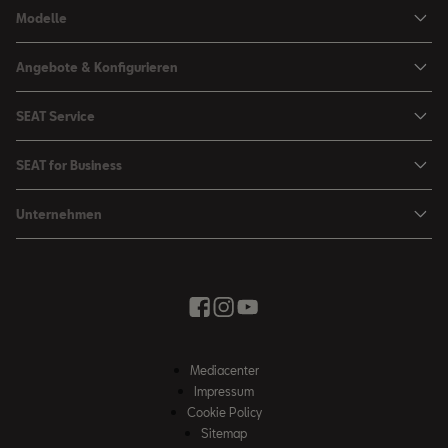
Modelle
Arona
Angebote & Konfigurieren
Ibiza
SEAT Konfigurator
SEAT Service
Leon Sportstourer
Angebote
Mein SEAT
Leon
SEAT for Business
Kataloge und Preislisten
SEAT Service
Ateca
SEAT for Business
SEAT Occasionen
Unternehmen
Zubehör & Accessoires
Fahrzeugsuche
Angebote
Zubehör Shop
Elektromobilität
SEAT Connect
Movon Flottenlösungen
Newsletter
Stadt der Kreativität
Saisonale Angebote
Kontakt
Probefahrt
Wir bringen Sie weiter
Zubehör Shop
Fahrschule
News & Events
SEAT Partnersuche
Mediacenter
Unser Weg
Impressum
Winterkompletträder
Cookie Policy
Whistleblowing Kanäle
Sitemap