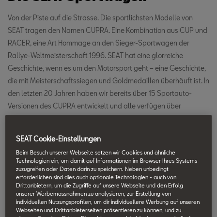
Von der Piste auf die Strasse. Die sportlichsten Modelle von
SEAT tragen den Namen CUPRA. Eine Kombination aus CUP und
RACER, eine Art Hommage an den Sieger-Sportwagen der
Rallye-Weltmeisterschaft 1996. SEAT hat eine glorreiche
Geschichte, wenn es um den Motorsport geht – eine Geschichte,
die mit Meisterschaftssiegen und Goldmedaillen überhäuft ist. In
den letzten 20 Jahren haben wir bereits über 15 Sportauto-
Versionen des CUPRA entwickelt und alle verfügen über
dieselben, unverwechselbaren Qualitäten: High-Tech, sportlicher
Charakter, gut ausgestattetes Interieur, ultimativer Fahrspass.
SEAT Cookie-Einstellungen
Beim Besuch unserer Webseite setzen wir Cookies und ähnliche
Mit seinen Sportwagen schafft SEAT es, ein Serienfahrzeug mit
Technologien ein, um damit auf Informationen im Browser Ihres Systems
der Leistung eines Sportautos anzubieten – für alle, die sich in
zuzugreifen oder Daten darin zu speichern. Neben unbedingt
erforderlichen sind dies auch optionale Technologien - auch von
jeder Situation auf die Leistung und das Handling eines
Drittanbietern, um die Zugriffe auf unsere Webseite und den Erfolg
Sportautos verlassen wollen. Unsere Sportwagen bieten ein
unserer Werbemassnahmen zu analysieren, zur Erstellung von
individuellen Nutzungsprofilen, um dir individuellere Werbung auf unseren
aussergewöhnlich kraftvolles Fahren, das Ihnen mehr
Webseiten und Drittanbieterseiten präsentieren zu können, und zu