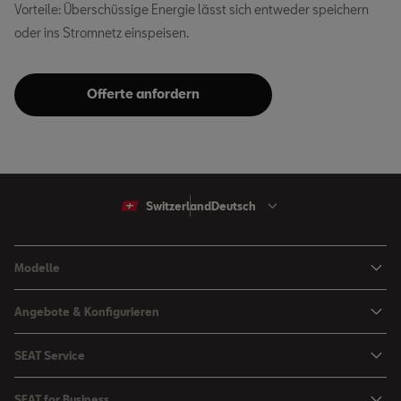
Vorteile: Überschüssige Energie lässt sich entweder speichern
oder ins Stromnetz einspeisen.
Offerte anfordern
Switzerland
Deutsch
Modelle
Arona
Angebote & Konfigurieren
Ibiza
SEAT Konfigurator
SEAT Service
Leon Sportstourer
Angebote
Mein SEAT
Leon
SEAT for Business