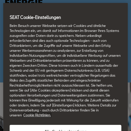
ENERGIE
SEAT Cookie-Einstellungen
Die Helion Energy AG ist eines der engagiertesten
Beim Besuch unserer Webseite setzen wir Cookies und ähnliche
Energielösungsunternehmen der Schweiz. Eines ihrer Ziele:
Technologien ein, um damit auf Informationen im Browser Ihres Systems
zuzugreifen oder Daten darin zu speichern. Neben unbedingt
Elektromobilität vereinfachen – mit ökologisch und wirtschaftlich
erforderlichen sind dies auch optionale Technologien - auch von
sinnvollen Lösungen und Produkten.
Drittanbietern, um die Zugriffe auf unsere Webseite und den Erfolg
unserer Werbemassnahmen zu analysieren, zur Erstellung von
individuellen Nutzungsprofilen, um dir individuellere Werbung auf unseren
Webseiten und Drittanbieterseiten präsentieren zu können, und zu
eigenen Zwecken Dritter. Diese können auch in Ländern ausserhalb der
Mehr erfahren
Schweiz und der EU mit geringerem Datenschutzniveau (z.B. USA)
stattfinden, wobei trotz weitreichender vertraglicher Regelungen das
Risiko des Zugriffs staatlicher Behörden und eingeschränkter
Rechtsbehelfsmöglichkeiten nicht auszuschliessen ist. Sie helfen uns,
wenn Sie auf [Alle Cookies akzeptieren] klicken und damit diesen
optionalen Verarbeitungen und Datenweitergaben zustimmen. Sie
können Ihre Einwilligung jederzeit mit Wirkung für die Zukunft widerrufen
oder ändern, indem Sie auf [Einstellungen] klicken. Weitere Details zur
Datenverarbeitung - auch durch Drittanbieter finden Sie in
unseren
Cookie Richtlinien.