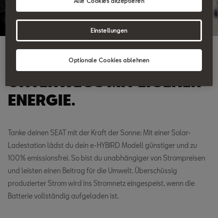
Alle Cookies akzeptieren
Einstellungen
SOLARSTROM-LADESTATION
Optionale Cookies ablehnen
UNTERWEGS MIT EIGENER
ENERGIE.
Tanke deinen SEAT mit der Kraft der Sonne: Mit einer Solar-
Ladestation lädst du dein e-HYBIRD Modell günstiger und zu
100% emissionsfrei. So bist du unabhängiger von Strompreisen
und leisten einen Beitrag für die Umwelt. Überschüssig
produzierter Strom wird ins Stromnetz eingespeist, wenn die
Batterie vollständig aufgeladen ist.