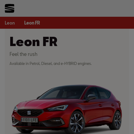
Leon
Leon FR
Leon FR
Feel the rush
Available in Petrol, Diesel, and e-HYBRID engines.