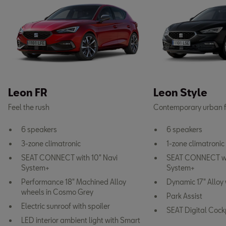
Leon FR
Leon Style
Feel the rush
Contemporary urban f
6 speakers
6 speakers
3-zone climatronic
1-zone climatronic
SEAT CONNECT with 10" Navi
SEAT CONNECT wit
System+
System+
Performance 18" Machined Alloy
Dynamic 17" Alloy
wheels in Cosmo Grey
Park Assist
Electric sunroof with spoiler
SEAT Digital Cock
LED interior ambient light with Smart