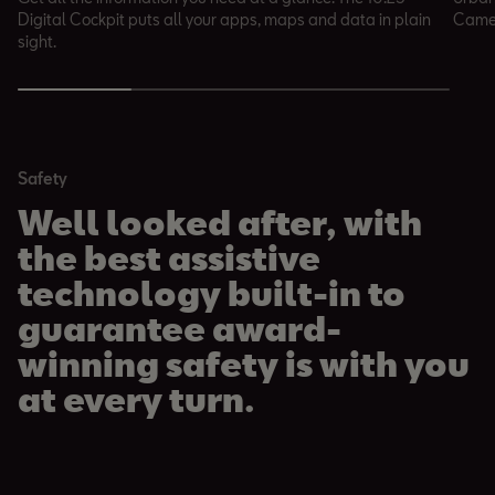
Digital Cockpit puts all your apps, maps and data in plain
Camer
sight.
Safety
Well looked after, with
the best assistive
technology built-in to
guarantee award-
winning safety is with you
at every turn.