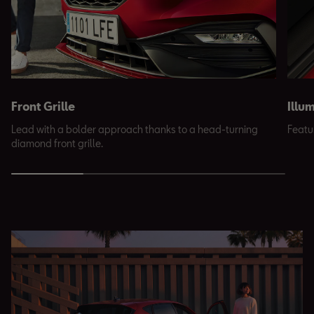
Front Grille
Illu
Lead with a bolder approach thanks to a head-turning
Featu
diamond front grille.