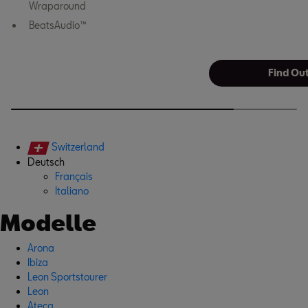
Wraparound
BeatsAudio™
Find Ou
Switzerland
Deutsch
Français
Italiano
Modelle
Arona
Ibiza
Leon Sportstourer
Leon
Ateca