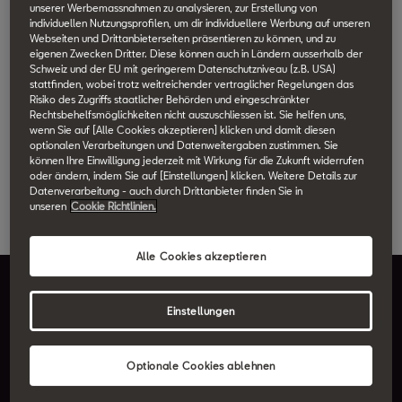
unserer Werbemassnahmen zu analysieren, zur Erstellung von
individuellen Nutzungsprofilen, um dir individuellere Werbung auf unseren
Webseiten und Drittanbieterseiten präsentieren zu können, und zu
eigenen Zwecken Dritter. Diese können auch in Ländern ausserhalb der
Schweiz und der EU mit geringerem Datenschutzniveau (z.B. USA)
Desire Red
stattfinden, wobei trotz weitreichender vertraglicher Regelungen das
Risiko des Zugriffs staatlicher Behörden und eingeschränkter
Rechtsbehelfsmöglichkeiten nicht auszuschliessen ist. Sie helfen uns,
Colours
Wheels
wenn Sie auf [Alle Cookies akzeptieren] klicken und damit diesen
optionalen Verarbeitungen und Datenweitergaben zustimmen. Sie
können Ihre Einwilligung jederzeit mit Wirkung für die Zukunft widerrufen
Spezial-Metallic
Metallic
Soft
oder ändern, indem Sie auf [Einstellungen] klicken. Weitere Details zur
Datenverarbeitung - auch durch Drittanbieter finden Sie in
unseren
Cookie Richtlinien.
Alle Cookies akzeptieren
FR Highlights
Einstellungen
Bolder lines, dynamic
curves and boundless
Optionale Cookies ablehnen
attitude. The FR trim has