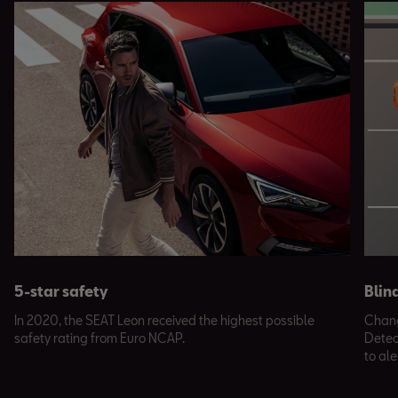
5-star safety
Blin
In 2020, the SEAT Leon received the highest possible
Chang
safety rating from Euro NCAP.
Detect
to al