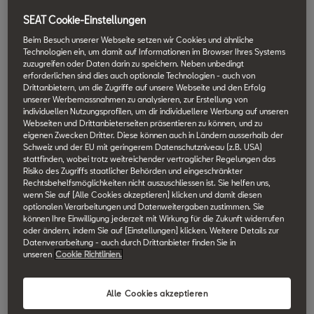
Verbrennungsmotor mit einem kleinen Elektromotor kombiniert,
SEAT Cookie-Einstellungen
um die Leistung zu steigern und den Kraftstoffverbrauch zu
Beim Besuch unserer Webseite setzen wir Cookies und ähnliche
senken.
Technologien ein, um damit auf Informationen im Browser Ihres Systems
Diese Technologie ist ein Schritt in Richtung Elektrifizierung,
zuzugreifen oder Daten darin zu speichern. Neben unbedingt
erforderlichen sind dies auch optionale Technologien - auch von
unterscheidet sich aber von vollelektrischen- und Plug-in HYBRID
Drittanbietern, um die Zugriffe auf unsere Webseite und den Erfolg
Fahrzeugtypen.
unserer Werbemassnahmen zu analysieren, zur Erstellung von
individuellen Nutzungsprofilen, um dir individuellere Werbung auf unseren
In diesem Artikel werden wir aufschlüsseln, was ein Mild-
Webseiten und Drittanbieterseiten präsentieren zu können, und zu
Hybridfahrzeug ist, wie es funktioniert und wie es sich von
eigenen Zwecken Dritter. Diese können auch in Ländern ausserhalb der
Schweiz und der EU mit geringerem Datenschutzniveau (z.B. USA)
anderen Hybridfahrzeugen unterscheidet.
stattfinden, wobei trotz weitreichender vertraglicher Regelungen das
Risiko des Zugriffs staatlicher Behörden und eingeschränkter
Rechtsbehelfsmöglichkeiten nicht auszuschliessen ist. Sie helfen uns,
wenn Sie auf [Alle Cookies akzeptieren] klicken und damit diesen
Definition von mild HYBRID
optionalen Verarbeitungen und Datenweitergaben zustimmen. Sie
können Ihre Einwilligung jederzeit mit Wirkung für die Zukunft widerrufen
oder ändern, indem Sie auf [Einstellungen] klicken. Weitere Details zur
Ein Mild-Hybridfahrzeug (MHEV – Mild Hybrid Electric Vehicle)
Datenverarbeitung - auch durch Drittanbieter finden Sie in
nutzt sowohl einen Verbrennungsmotor als auch einen kleinen
unseren
Cookie Richtlinien.
Elektromotor. Im Gegensatz zu Vollhybridfahrzeugen können
Mild-Hybridfahrzeuge nicht allein mit Elektroantrieb fahren.
Alle Cookies akzeptieren
Stattdessen unterstützt der Elektromotor den Motor beim