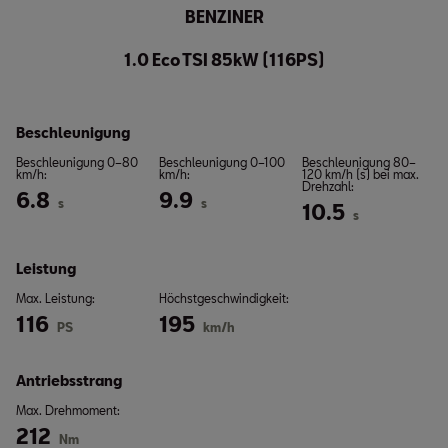
BENZINER
1.0 Eco TSI 85kW (116PS)
Beschleunigung
Beschleunigung 0–80
Beschleunigung 0–100
Beschleunigung 80–
km/h:
km/h:
120 km/h (s) bei max.
Drehzahl:
6.8
9.9
s
s
10.5
s
Leistung
Max. Leistung:
Höchstgeschwindigkeit:
116
195
PS
km/h
Antriebsstrang
Max. Drehmoment:
212
Nm