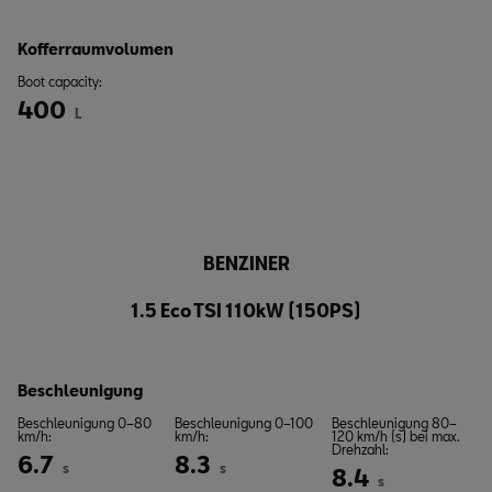
Kofferraumvolumen
Boot capacity:
400
L
BENZINER
1.5 Eco TSI 110kW (150PS)
Beschleunigung
Beschleunigung 0–80
Beschleunigung 0–100
Beschleunigung 80–
km/h:
km/h:
120 km/h (s) bei max.
Drehzahl:
6.7
8.3
s
s
8.4
s