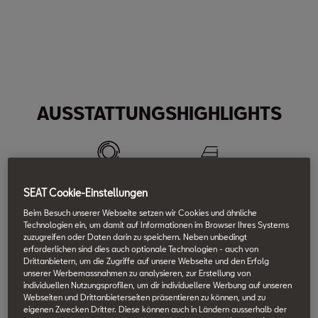
Maximales Drehmoment
Max. Leistung:
Spitzengeschwindigkeit:
250
150
212
Nm
PS
km/h
Beschleunigung (0–100 km/h):
8.3
s
AUSSTATTUNGSHIGHLIGHTS
18-Zoll-
Abgedunkelte
Leichtmetallfelgen
Scheiben
SEAT Cookie-Einstellungen
Beim Besuch unserer Webseite setzen wir Cookies und ähnliche
Technologien ein, um damit auf Informationen im Browser Ihres Systems
zuzugreifen oder Daten darin zu speichern. Neben unbedingt
VOLL-LED-
Sportliche
erforderlichen sind dies auch optionale Technologien - auch von
SCHEINWERFER
Schalensitze
Drittanbietern, um die Zugriffe auf unsere Webseite und den Erfolg
unserer Werbemassnahmen zu analysieren, zur Erstellung von
individuellen Nutzungsprofilen, um dir individuellere Werbung auf unseren
Webseiten und Drittanbieterseiten präsentieren zu können, und zu
eigenen Zwecken Dritter. Diese können auch in Ländern ausserhalb der