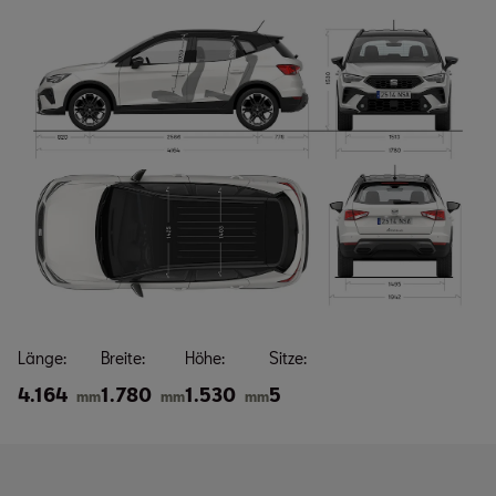
Länge:
Breite:
Höhe:
Sitze:
4.164
1.780
1.530
5
mm
mm
mm