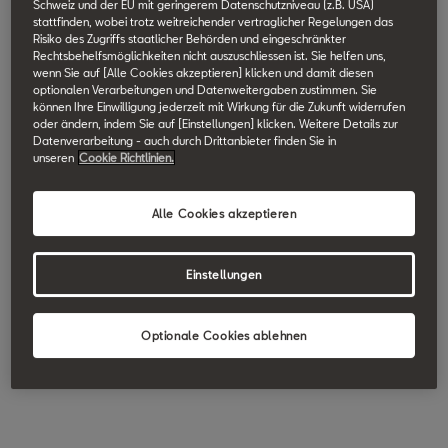
Schweiz und der EU mit geringerem Datenschutzniveau (z.B. USA)
Climatronic
Geschwindigkeitsregelanlage
stattfinden, wobei trotz weitreichender vertraglicher Regelungen das
und
Risiko des Zugriffs staatlicher Behörden und eingeschränkter
Geschwindigkeitsbegrenzer
Rechtsbehelfsmöglichkeiten nicht auszuschliessen ist. Sie helfen uns,
(ACC)
wenn Sie auf [Alle Cookies akzeptieren] klicken und damit diesen
optionalen Verarbeitungen und Datenweitergaben zustimmen. Sie
können Ihre Einwilligung jederzeit mit Wirkung für die Zukunft widerrufen
oder ändern, indem Sie auf [Einstellungen] klicken. Weitere Details zur
Datenverarbeitung - auch durch Drittanbieter finden Sie in
Rückfahrkamera
Parksensoren
unseren
Cookie Richtlinien.
vorne & hinten mit
Einparkhilfe
Alle Cookies akzeptieren
Einstellungen
SEAT Fahrprofil mit
SEAT CONNECT
ECO-Funktion
mit 9.2″-
Navigationssystem
Plus
Optionale Cookies ablehnen