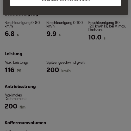
Beschleunigung
Beschleunigung 0-80
Beschleunigung 0-100
Beschleunigung 80-
km/h
km/h
120 km/h (s) bei V. max.
Drehzahl
6.8
9.9
s
s
10.0
s
Leistung
Max. Leistung:
Spitzengeschwindigkeit:
116
200
PS
km/h
Antriebsstrang
Maximales
Drehmoment:
200
Nm
Kofferraumvolumen