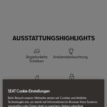
Maximales Drehmoment
Max. Leistung
Spitzengeschwindigkeit
250
150
220
Nm
PS
km/h
Beschleunigung (0-100 km/h)
8.1
s
AUSSTATTUNGSHIGHLIGHTS
Abgedunkelte
Ambientebeleuchtung
Scheiben
6 Lautsprecher
Alarmanlage mit
Safe-System
SEAT Cookie-Einstellungen
Beim Besuch unserer Webseite setzen wir Cookies und ähnliche
Technologien ein, um damit auf Informationen im Browser Ihres Systems
zuzugreifen oder Daten darin zu speichern. Neben unbedingt