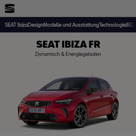
SEAT Ibiza
Design
Modelle und Ausstattung
Technologie
IBIZ
SEAT IBIZA FR
Dynamisch & Energiegeladen