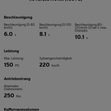
Beschleunigung
Beschleunigung (0-80
Beschleunigung (0-100
Beschleunigung 80-
km/h):
km/h):
120 km/h (s) bei V. max.
Drehzahl:
6.0
8.1
s
s
10.1
s
Leistung
Max. Leistung:
Spitzengeschwindigkeit:
150
220
PS
km/h
Antriebsstrang
Maximales
Drehmoment:
250
Nm
Kofferraumvolumen