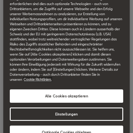
17-Zoll-
Parksensoren
erforderlichen sind dies auch optionale Technologien - auch von
Leichtmetallfelgen
vorne & hinten mit
Drittanbietern, um die Zugriffe auf unsere Webseite und den Erfolg
Rückfahrkamera
unserer Werbemassnahmen zu analysieren, zur Erstellung von
individuellen Nutzungsprofilen, um dir individuellere Werbung auf unseren
Webseiten und Drittanbieterseiten präsentieren zu können, und zu
eigenen Zwecken Dritter. Diese können auch in Ländern ausserhalb der
Schweiz und der EU mit geringerem Datenschutzniveau (z.B. USA)
stattfinden, wobei trotz weitreichender vertraglicher Regelungen das
NEW Front Design
Climatronic
Risiko des Zugriffs staatlicher Behörden und eingeschränkter
LED-Scheinwerfer
Rechtsbehelfsmöglichkeiten nicht auszuschliessen ist. Sie helfen uns,
wenn Sie auf [Alle Cookies akzeptieren] klicken und damit diesen
optionalen Verarbeitungen und Datenweitergaben zustimmen. Sie
können Ihre Einwilligung jederzeit mit Wirkung für die Zukunft widerrufen
oder ändern, indem Sie auf [Einstellungen] klicken. Weitere Details zur
Ledermultifunktionslenkrad
Datenverarbeitung - auch durch Drittanbieter finden Sie in
unseren
Cookie Richtlinien.
Alle Cookies akzeptieren
BENZINER
Einstellungen
1.0 Eco TSI 85 kW (116 PS) Manuell
Optionale Cookies ablehnen