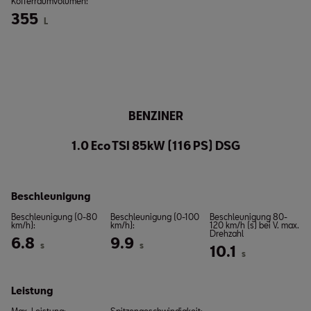
Kofferraumvolumen:
355
L
BENZINER
1.0 Eco TSI 85kW (116 PS) DSG
Beschleunigung
Beschleunigung (0-80
Beschleunigung (0-100
Beschleunigung 80-
km/h):
km/h):
120 km/h (s) bei V. max.
Drehzahl
6.8
9.9
s
s
10.1
s
Leistung