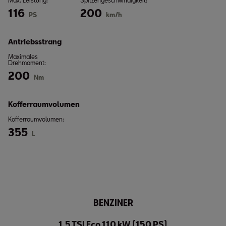
Max. Leistung:
Spitzengeschwindigkeit:
116
200
PS
km/h
Antriebsstrang
Maximales
Drehmoment:
200
Nm
Kofferraumvolumen
Kofferraumvolumen:
355
L
BENZINER
1.5 TSI Eco 110 kW (150 PS)