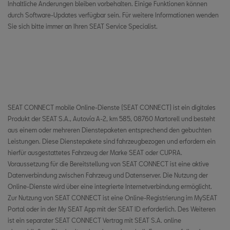
Estland
Inhaltliche Änderungen bleiben vorbehalten. Einige Funktionen können
durch Software-Updates verfügbar sein. Für weitere Informationen wenden
Spanien
Sie sich bitte immer an Ihren SEAT Service Specialist.
Finnland
Frankreich
Vereinigtes Königreich
SEAT CONNECT mobile Online-Dienste (SEAT CONNECT) ist ein digitales
Griechenland
Produkt der SEAT S.A., Autovía A-2, km 585, 08760 Martorell und besteht
Kroatien
aus einem oder mehreren Dienstepaketen entsprechend den gebuchten
Leistungen. Diese Dienstepakete sind fahrzeugbezogen und erfordern ein
Ungarn
hierfür ausgestattetes Fahrzeug der Marke SEAT oder CUPRA.
Voraussetzung für die Bereitstellung von SEAT CONNECT ist eine aktive
Irland
Datenverbindung zwischen Fahrzeug und Datenserver. Die Nutzung der
Online-Dienste wird über eine integrierte Internetverbindung ermöglicht.
Italien
Zur Nutzung von SEAT CONNECT ist eine Online-Registrierung im MySEAT
Portal oder in der My SEAT App mit der SEAT ID erforderlich. Des Weiteren
Litauen
ist ein separater SEAT CONNECT Vertrag mit SEAT S.A. online