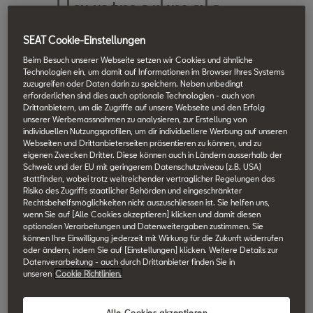
Hauptmerkmale
und Vorteile
SEAT Cookie-Einstellungen
Beim Besuch unserer Webseite setzen wir Cookies und ähnliche
Technologien ein, um damit auf Informationen im Browser Ihres Systems
● Notrufe:
Setzt sich nach einem Unfall
zuzugreifen oder Daten darin zu speichern. Neben unbedingt
automatisch mit den Rettungsdiensten in
erforderlichen sind dies auch optionale Technologien - auch von
Drittanbietern, um die Zugriffe auf unsere Webseite und den Erfolg
Verbindung und teilt Ihren Standort mit.
unserer Werbemassnahmen zu analysieren, zur Erstellung von
individuellen Nutzungsprofilen, um dir individuellere Werbung auf unseren
● Pannentaste:
Verbindet sich sofort mit
Webseiten und Drittanbieterseiten präsentieren zu können, und zu
der SEAT Pannenzentrale über das System
eigenen Zwecken Dritter. Diese können auch in Ländern ausserhalb der
Ihres Fahrzeugs.
Schweiz und der EU mit geringerem Datenschutzniveau (z.B. USA)
stattfinden, wobei trotz weitreichender vertraglicher Regelungen das
Risiko des Zugriffs staatlicher Behörden und eingeschränkter
So nutzen Sie den
Rechtsbehelfsmöglichkeiten nicht auszuschliessen ist. Sie helfen uns,
wenn Sie auf [Alle Cookies akzeptieren] klicken und damit diesen
Pannenruf von
optionalen Verarbeitungen und Datenweitergaben zustimmen. Sie
können Ihre Einwilligung jederzeit mit Wirkung für die Zukunft widerrufen
SEAT
oder ändern, indem Sie auf [Einstellungen] klicken. Weitere Details zur
Datenverarbeitung - auch durch Drittanbieter finden Sie in
unseren
Cookie Richtlinien.
1. Unfälle oder Pannen:
● Bei schweren Vorfällen ruft das
Alle Cookies akzeptieren