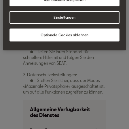
System automatisch die Rettungsdienste an.
● Drücken Sie bei nicht-kritischen
Problemen auf die Panne-Taste, um den
Einstellungen
SEAT-Support zu kontaktieren.
2. Pannenhilfe:
Optionale Cookies ablehnen
● Rufen Sie direkt über Ihr
Infotainmentsystem oder Ihr Mobiltelefon an.
● Teilen Sie Ihren Standort für
schnellere Hilfe mit und folgen Sie den
Anweisungen von SEAT.
3. Datenschutzeinstellungen:
● Stellen Sie sicher, dass der Modus
«Maximale Privatsphäre» ausgeschaltet ist,
um auf alle Funktionen zugreifen zu können.
Allgemeine Verfügbarkeit
des Dienstes