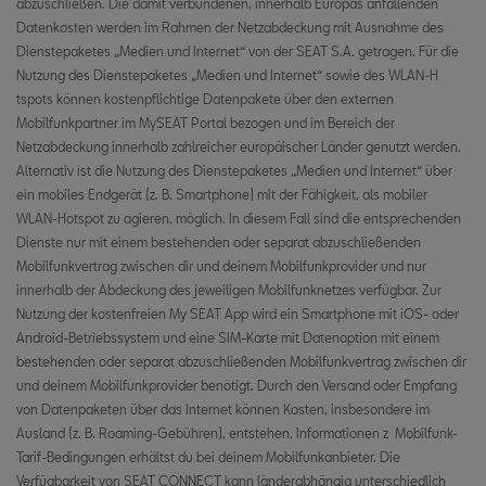
abzuschließen. Die damit verbundenen, innerhalb Europas anfallenden
Luxemburg
Datenkosten werden im Rahmen der Netzabdeckung mit Ausnahme des
Dienstepaketes „Medien und Internet“ von der SEAT S.A. getragen. Für die
Lettland
Nutzung des Dienstepaketes „Medien und Internet“ sowie des WLAN-H
tspots können kostenpflichtige Datenpakete über den externen
Montenegro
Mobilfunkpartner im MySEAT Portal bezogen und im Bereich der
Nordmazedonien
Netzabdeckung innerhalb zahlreicher europäischer Länder genutzt werden.
Alternativ ist die Nutzung des Dienstepaketes „Medien und Internet“ über
Malta
ein mobiles Endgerät (z. B. Smartphone) mit der Fähigkeit, als mobiler
WLAN-Hotspot zu agieren, möglich. In diesem Fall sind die entsprechenden
Niederlande
Dienste nur mit einem bestehenden oder separat abzuschließenden
Mobilfunkvertrag zwischen dir und deinem Mobilfunkprovider und nur
Norwegen
innerhalb der Abdeckung des jeweiligen Mobilfunknetzes verfügbar. Zur
Nutzung der kostenfreien My SEAT App wird ein Smartphone mit iOS- oder
Polen
Android-Betriebssystem und eine SIM-Karte mit Datenoption mit einem
bestehenden oder separat abzuschließenden Mobilfunkvertrag zwischen dir
Portugal
und deinem Mobilfunkprovider benötigt. Durch den Versand oder Empfang
von Datenpaketen über das Internet können Kosten, insbesondere im
Rumänien
Ausland (z. B. Roaming-Gebühren), entstehen. Informationen z Mobilfunk-
Serbien
Tarif-Bedingungen erhältst du bei deinem Mobilfunkanbieter. Die
Verfügbarkeit von SEAT CONNECT kann länderabhängig unterschiedlich