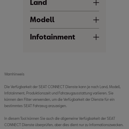
Land
Andorra
Modell
Österreich
Ateca
Infotainment
Bosnien und Herzegowina
From production 34/2020
Ibiza
Belgien
Media System
From production 36/2020
Bulgarien
Arona
Navi System
From production 36/2020
Schweiz
Warnhinweis
Leon
Zypern
From production 10/2020
Die Verfügbarkeit der SEAT CONNECT Dienste kann je nach Land, Modell,
Infotainment, Produktionszeit und Fahrzeugausstattung variieren. Sie
Leon Sportstourer
Tschechien
können den Filter verwenden, um die Verfügbarkeit der Dienste für ein
From production 10/2020
bestimmtes SEAT Fahrzeug anzuzeigen.
Deutschland
Tarraco
From production 36/2020
In diesem Tool können Sie auch die allgemeine Verfügbarkeit der SEAT
Dänemark
CONNECT Dienste überprüfen, aber dies dient nur zu Informationszwecken.